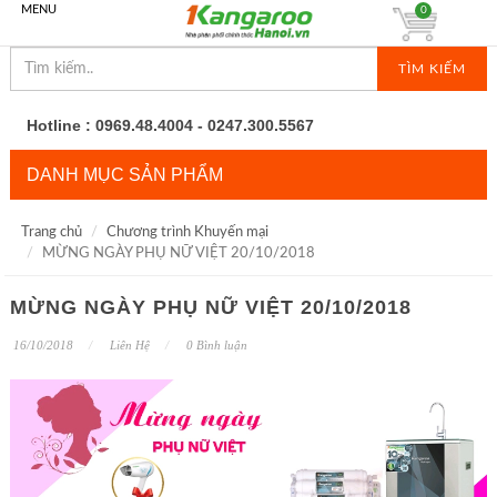
MENU
0
TÌM KIẾM
Hotline : 0969.48.4004 - 0247.300.5567
DANH MỤC SẢN PHẨM
Trang chủ
Chương trình Khuyến mại
MỪNG NGÀY PHỤ NỮ VIỆT 20/10/2018
MỪNG NGÀY PHỤ NỮ VIỆT 20/10/2018
16/10/2018
Liên Hệ
0 Bình luận