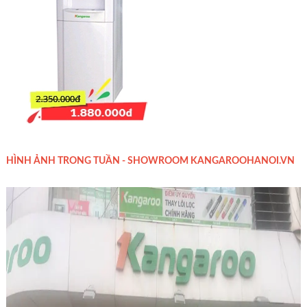
HÌNH ẢNH TRONG TUẦN - SHOWROOM KANGAROOHANOI.VN