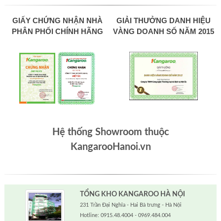
GIẤY CHỨNG NHẬN NHÀ
GIẢI THƯỞNG DANH HIỆU
PHÂN PHỐI CHÍNH HÃNG
VÀNG DOANH SỐ NĂM 2015
Hệ thống Showroom thuộc
KangarooHanoi.vn
TỔNG KHO KANGAROO HÀ NỘI
231 Trần Đại Nghĩa - Hai Bà trưng - Hà Nội
Hotline: 0915.48.4004 - 0969.484.004