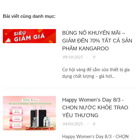
Bài viết cùng danh mục:
BÙNG NỔ KHUYẾN MÃI –
GIẢM ĐẾN 70% TẤT CẢ SẢN
PHẨM KANGAROO
09/10/2025
0
Cơ hội vàng để sắm sửa thiết bị gia
dụng chất lượng – giá hời...
Happy Women’s Day 8/3 -
CHỌN NƯỚC KHỎE TRAO
YÊU THƯƠNG
04/03/2025
0
Happy Women’s Day 8/3 - CHỌN