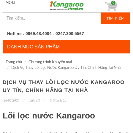
MENU
0
TÌM KIẾM
Hotline : 0969.48.4004 - 0247.300.5567
DANH MỤC SẢN PHẨM
Trang chủ
Chương trình Khuyến mại
Dịch Vụ Thay Lõi Lọc Nước Kangaroo Uy Tín, Chính Hãng Tại Nhà
DỊCH VỤ THAY LÕI LỌC NƯỚC KANGAROO
UY TÍN, CHÍNH HÃNG TẠI NHÀ
26/02/2025
Liên Hệ
0 Bình luận
Lõi lọc nước Kangaroo