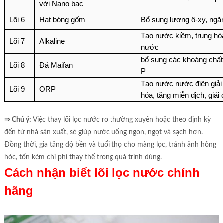
với Nano bạc
Lõi 6
Hạt bóng gốm
Bổ sung lượng ô-xy, ngă
Tạo nước kiềm, trung hòa
Lõi 7
Alkaline
nước
bổ sung các khoáng chất 
Lõi 8
Đá Maifan
P
Tạo nước nước điện giải 
Lõi 9
ORP
hóa, tăng miễn dịch, giải
⇒ Chú ý:
Việc thay lõi lọc nước ro thường xuyên hoặc theo định kỳ
đến từ nhà sản xuất, sẽ giúp nước uống ngon, ngọt và sạch hơn.
Đồng thời, gia tăng độ bền và tuổi thọ cho màng lọc, tránh ảnh hỏng
hóc, tốn kém chi phí thay thế trong quá trình dùng.
Cách nhận biết lõi lọc nước chính
hãng