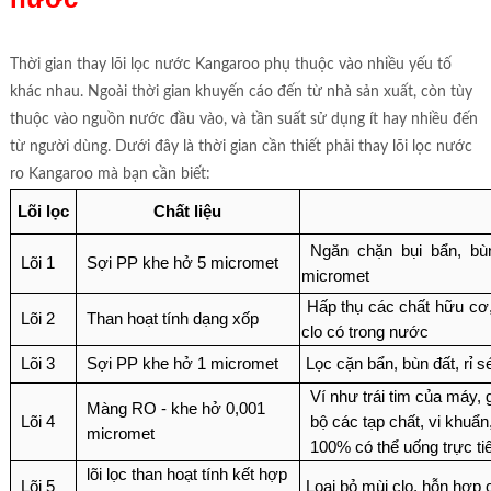
Thời gian thay lõi lọc nước Kangaroo phụ thuộc vào nhiều yếu tố
khác nhau. Ngoài thời gian khuyến cáo đến từ nhà sản xuất, còn tùy
thuộc vào nguồn nước đầu vào, và tần suất sử dụng ít hay nhiều đến
từ người dùng. Dưới đây là thời gian cần thiết phải thay lõi lọc nước
ro Kangaroo mà bạn cần biết:
Lõi lọc
Chất liệu
Ngăn chặn bụi bẩn, bùn
Lõi 1
Sợi PP khe hở 5 micromet
micromet
Hấp thụ các chất hữu cơ,
Lõi 2
Than hoạt tính dạng xốp
clo có trong nước
Lõi 3
Sợi PP khe hở 1 micromet
Lọc cặn bẩn, bùn đất, rỉ 
Ví như trái tim của máy,
Màng RO - khe hở 0,001
Lõi 4
bộ các tạp chất, vi khuẩn
micromet
100% có thể uống trực tiế
lõi lọc than hoạt tính kết hợp
Lõi 5
Loại bỏ mùi clo, hỗn hợp 