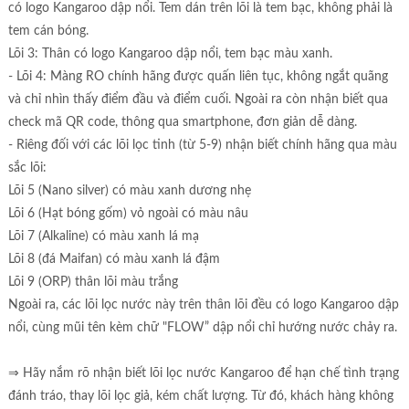
có logo Kangaroo dập nổi. Tem dán trên lõi là tem bạc, không phải là
tem cán bóng.
Lõi 3: Thân có logo Kangaroo dập nổi, tem bạc màu xanh.
- Lõi 4: Màng RO chính hãng được quấn liên tục, không ngắt quãng
và chỉ nhìn thấy điểm đầu và điểm cuối. Ngoài ra còn nhận biết qua
check mã QR code, thông qua smartphone, đơn giản dễ dàng.
- Riêng đối với các lõi lọc tinh (từ 5-9) nhận biết chính hãng qua màu
sắc lõi:
Lõi 5 (Nano silver) có màu xanh dương nhẹ
Lõi 6 (Hạt bóng gốm) vỏ ngoài có màu nâu
Lõi 7 (Alkaline) có màu xanh lá mạ
Lõi 8 (đá Maifan) có màu xanh lá đậm
Lõi 9 (ORP) thân lõi màu trắng
Ngoài ra, các lõi lọc nước này trên thân lõi đều có logo Kangaroo dập
nổi, cùng mũi tên kèm chữ "FLOW” dập nổi chỉ hướng nước chảy ra.
⇒ Hãy nắm rõ nhận biết lõi lọc nước Kangaroo để hạn chế tình trạng
đánh tráo, thay lõi lọc giả, kém chất lượng. Từ đó, khách hàng không