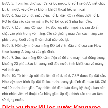
Bước 5: Trong lúc chờ sục rửa lõi lọc nước, lõi số 1 sẽ được siết chặt
lại, khi nước vào đầy và không khí đã thoát hết ra ngoài.
Bước 6: Sau 20 phút, ngắt điện, nối lại dây RO ra đồng thời nối lại
RO từ đầu vào của vỏ màng Ro tới lõi lọc số 3 như ban đầu.
Bước 7: Lắp màng RO vào máy. Bóc lớp nilon ngoài ra, sau đó ấn
chặt vào phía trong vỏ màng, đầu có gioăng màu đen của màng vào
phía trong. Cuối cùng là vặn chặt nắp cốc lại.
Bước 8: Nối dây nhỏ của màng RO tới vị trí đầu chờ của van Flow
theo hướng đường xả của gia đình.
Bước 9: Sục rửa màng RO, cắm điện và để cho máy hoạt động trong
khoảng 20 phút. Sau khi xong, nối đầu nước tinh khiết của vỏ màng
với bình áp.
Bước 10: Từ bình áp nối tiếp lên lõi số 5, số 6, 7,8,9 được lắp đặt sẵn.
Như vậy, quy trình lắp đặt lõi lọc nước trong gia đình đã hoàn tất. Chỉ
với 10 bước đơn giản. Tuy nhiên, để đảm bảo đúng kỹ thuật, bạn nên
nhờ nhân viên kỹ thuật của hãng giúp lắp đặt chính xác cho an tâm
sử dụng nước.
Dịch vụ thay lõi lọc nước Kangaroo