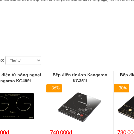
eo:
 điện từ hồng ngoại
Bếp điện từ đơn Kangaroo
Bếp đi
ngaroo KG499i
KG351i
- 36%
- 30%
000₫
740.000₫
730.00