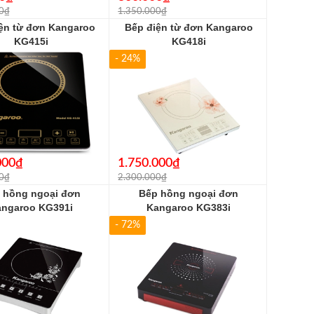
0₫
1.350.000₫
ện từ đơn Kangaroo
Bếp điện từ đơn Kangaroo
KG415i
KG418i
- 24%
000₫
1.750.000₫
0₫
2.300.000₫
 hồng ngoại đơn
Bếp hồng ngoại đơn
angaroo KG391i
Kangaroo KG383i
- 72%