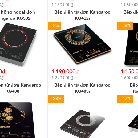
0₫
1.160.000₫
1.050.00
 hồng ngoại đơn
Bếp điện từ đơn Kangaroo
Bếp đi
ngaroo KG382i
KG412i
- 8%
- 28%
0₫
1.190.000₫
1.150.
0₫
1.290.000₫
1.600.00
ện từ đơn Kangaroo
Bếp điện từ đơn Kangaroo
Bếp
KG408i
KG403i
K
- 38%
- 47%