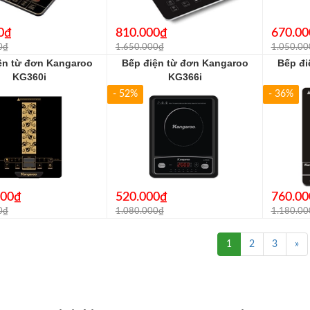
0₫
810.000₫
670.00
0₫
1.650.000₫
1.050.00
ện từ đơn Kangaroo
Bếp điện từ đơn Kangaroo
Bếp đi
KG360i
KG366i
- 52%
- 36%
000₫
520.000₫
760.00
0₫
1.080.000₫
1.180.00
1
2
3
»