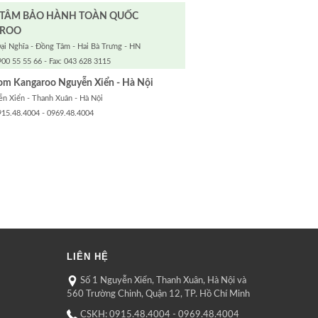
 TÂM BẢO HÀNH TOÀN QUỐC
ROO
ại Nghĩa - Đồng Tâm - Hai Bà Trưng - HN
900 55 55 66 - Fax: 043 628 3115
m Kangaroo Nguyễn Xiển - Hà Nội
n Xiển - Thanh Xuân - Hà Nội
915.48.4004 - 0969.48.4004
LIÊN HỆ
Số 1 Nguyễn Xiển, Thanh Xuân, Hà Nội và
560 Trường Chinh, Quận 12, TP. Hồ Chí Minh
CSKH: 0915.48.4004 - 0969.48.4004