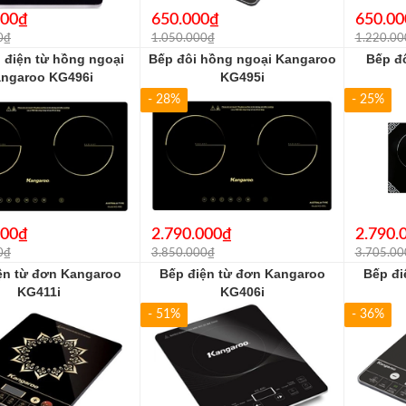
000₫
650.000₫
650.00
0₫
1.050.000₫
1.220.00
 điện từ hồng ngoại
Bếp đôi hồng ngoại Kangaroo
Bếp đ
ngaroo KG496i
KG495i
- 28%
- 25%
000₫
2.790.000₫
2.790.
0₫
3.850.000₫
3.705.00
ện từ đơn Kangaroo
Bếp điện từ đơn Kangaroo
Bếp đi
KG411i
KG406i
- 51%
- 36%