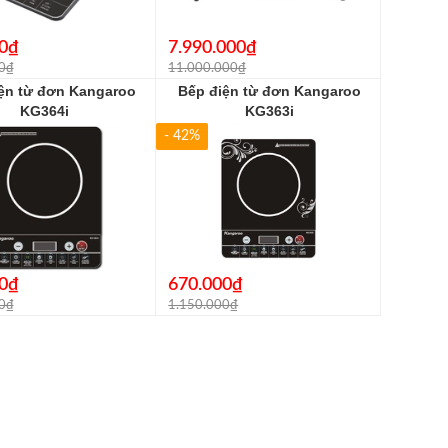
0₫
7.990.000₫
0₫
11.000.000₫
ện từ đơn Kangaroo
Bếp điện từ đơn Kangaroo
KG364i
KG363i
- 42%
0₫
670.000₫
0₫
1.150.000₫