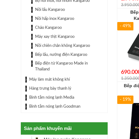
Bộ nồi inox, nồi nhôm Kangaroo
3.950.00
Nồi lẩu Kangaroo
Bếp
Ka
Nồi hấp inox Kangaroo
- 49%
Chảo Kangaroo
Máy xay thịt Kangaroo
Nồi chiên chân không Kangaroo
Bếp lẩu, nướng điện Kangaroo
Bếp điện từ Kangaroo Made in
Thailand
690.00
1.350.00
Máy làm mát không khí
Bếp đi
Hàng trưng bày thanh lý
Bình tắm nóng lạnh Media
- 19%
Bình tắm nóng lạnh Goodman
Sản phẩm khuyến mãi