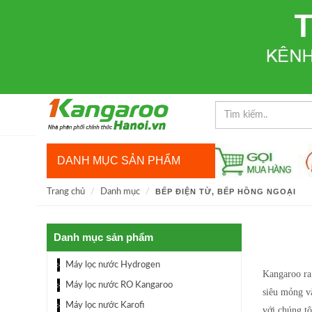
DANH MỤC SẢN PHẨM
Trang chủ
Danh mục
BẾP ĐIỆN TỪ, BẾP HỒNG NGOẠI
Danh mục sản phẩm
Máy lọc nước Hydrogen
Kangaroo ra
Máy lọc nước RO Kangaroo
siêu mỏng và
Máy lọc nước Karofi
với chúng t