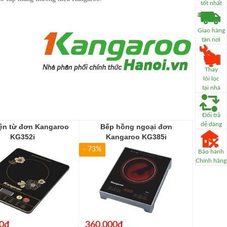
tốt nhất
Giao hàng
tận nơi
Thay
lõi lọc
tại nhà
Đổi trả
dễ dàng
ện từ đơn Kangaroo
Bếp hồng ngoại đơn
KG352i
Kangaroo KG385i
- 73%
Bảo hành
Chính hãng
0₫
360.000₫