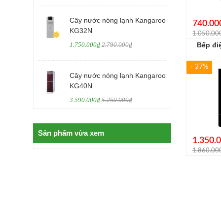
Cây nước nóng lạnh Kangaroo
740.00
KG32N
1.050.00
1.750.000₫
2.790.000₫
Bếp đi
- 27%
Cây nước nóng lạnh Kangaroo
KG40N
3.590.000₫
5.250.000₫
Sản phẩm vừa xem
1.350.
1.860.00