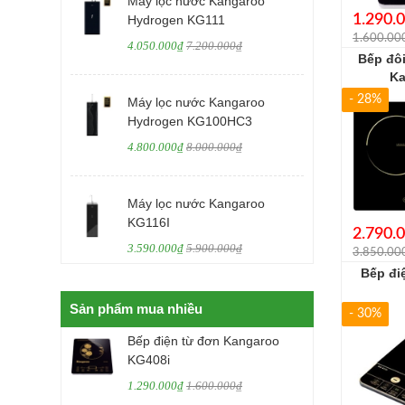
Máy lọc nước Kangaroo
1.290.
Hydrogen KG111
1.600.00
4.050.000₫
7.200.000₫
Bếp đôi
Ka
- 28%
Máy lọc nước Kangaroo
Hydrogen KG100HC3
4.800.000₫
8.000.000₫
Máy lọc nước Kangaroo
KG116I
2.790.
3.590.000₫
5.900.000₫
3.850.00
Bếp đi
Sản phẩm mua nhiều
- 30%
Bếp điện từ đơn Kangaroo
KG408i
1.290.000₫
1.600.000₫