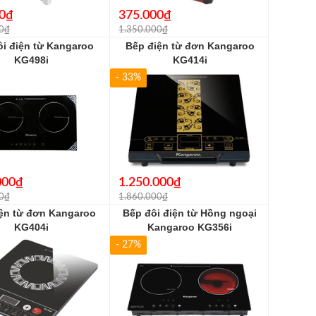
0₫
375.000₫
0₫
1.350.000₫
ôi điện từ Kangaroo
Bếp điện từ đơn Kangaroo
KG498i
KG414i
- 33%
000₫
1.250.000₫
0₫
1.860.000₫
ện từ đơn Kangaroo
Bếp đôi điện từ Hồng ngoại
KG404i
Kangaroo KG356i
- 27%