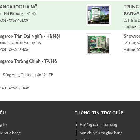
ANGAROO HÀ NỘI
TRUNG
KANGA
 - Hai Bà trưng - Hà Nội
4004 - 0969.484.004
231 Trần Đ
Hotline: 1
aroo Trần Đại Nghĩa - Hà Nội
Showroo
ghĩa - Hai Bà Trưng - Tp.HN
Số 1 Nguyễ
4004 - 0969.48.4004
Hotline: 0
garoo Trường Chinh - TP. Hồ
 - Đông Hưng Thuận - quận 12 - TP
4004 - 0969.48.4004
IỆU
THÔNG TIN TRỢ GIÚP
 tôi
Hướng dẫn mua hàng
ức mua hàng
Vận chuyển và giao hàng