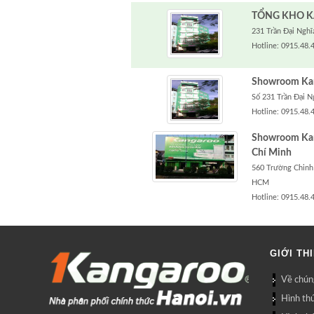
TỔNG KHO K
231 Trần Đại Nghĩa
Hotline: 0915.48.
Showroom Kang
Số 231 Trần Đại N
Hotline: 0915.48.
Showroom Kan
Chí Minh
560 Trường Chinh
HCM
Hotline: 0915.48.
GIỚI TH
Về chúng
Hình th