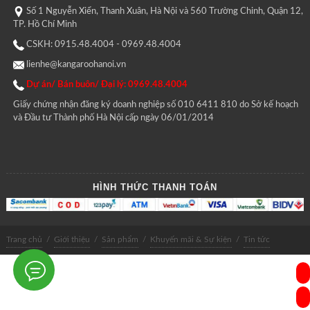
Số 1 Nguyễn Xiển, Thanh Xuân, Hà Nội và 560 Trường Chinh, Quận 12,
TP. Hồ Chí Minh
CSKH: 0915.48.4004 - 0969.48.4004
lienhe@kangaroohanoi.vn
Dự án/ Bán buôn/ Đại lý: 0969.48.4004
Giấy chứng nhận đăng ký doanh nghiệp số 010 6411 810 do Sở kế hoạch
và Đầu tư Thành phố Hà Nội cấp ngày 06/01/2014
HÌNH THỨC THANH TOÁN
Trang chủ
/
Giới thiệu
/
Sản phẩm
/
Khuyến mãi & Sự kiện
/
Tin tức