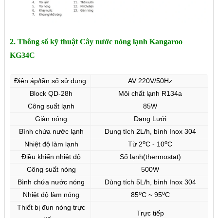
2. Thông số kỹ thuật Cây nước nóng lạnh Kangaroo
KG34C
Điện áp/tần số sử dụng
AV 220V/50Hz
Block QD-28h
Môi chất lạnh R134a
Công suất lạnh
85W
Giàn nóng
Dạng Lưới
Bình chứa nước lạnh
Dung tích 2L/h, bình Inox 304
o
o
Nhiệt độ làm lạnh
Từ 2
C - 10
C
Điều khiển nhiệt độ
Số lạnh(thermostat)
Công suất nóng
500W
Bình chứa nước nóng
Dùng tích 5L/h, bình Inox 304
o
o
Nhiệt độ làm nóng
85
C ~ 95
C
Thiết bị đun nóng trực
Trực tiếp