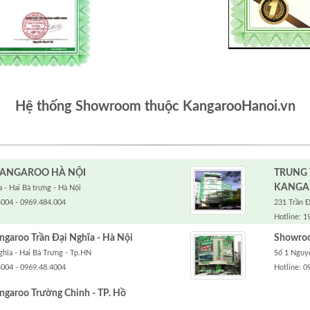
Hệ thống Showroom thuộc KangarooHanoi.vn
ANGAROO HÀ NỘI
TRUNG
KANGA
 - Hai Bà trưng - Hà Nội
4004 - 0969.484.004
231 Trần Đ
Hotline: 1
aroo Trần Đại Nghĩa - Hà Nội
Showroo
ghĩa - Hai Bà Trưng - Tp.HN
Số 1 Nguyễ
4004 - 0969.48.4004
Hotline: 0
garoo Trường Chinh - TP. Hồ