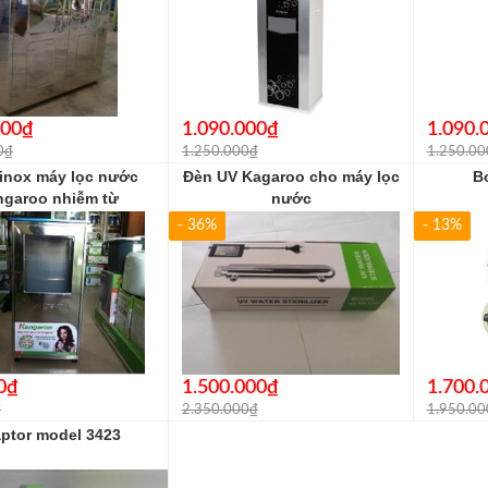
000₫
1.090.000₫
1.090.
0₫
1.250.000₫
1.250.00
 inox máy lọc nước
Đèn UV Kagaroo cho máy lọc
B
ngaroo nhiễm từ
nước
- 36%
- 13%
0₫
1.500.000₫
1.700.
₫
2.350.000₫
1.950.00
ptor model 3423