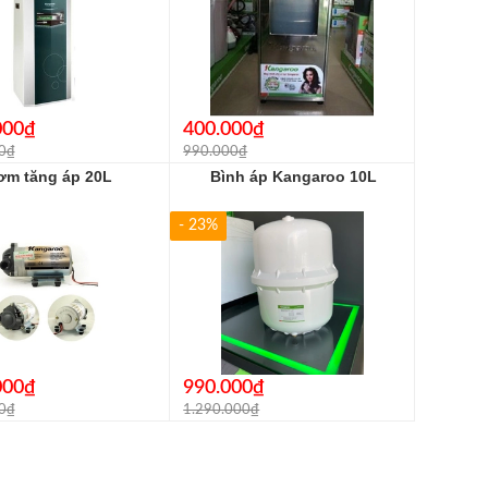
000₫
400.000₫
0₫
990.000₫
ơm tăng áp 20L
Bình áp Kangaroo 10L
- 23%
000₫
990.000₫
0₫
1.290.000₫