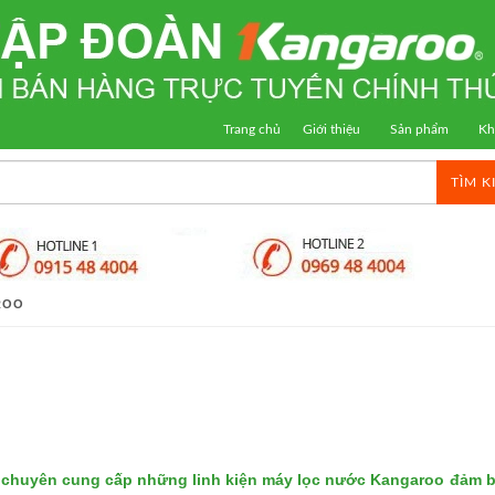
Trang chủ
Giới thiệu
Sản phẩm
Kh
TÌM K
ROO
 chuyên cung cấp những
linh kiện máy lọc nước Kangaroo
đảm bả