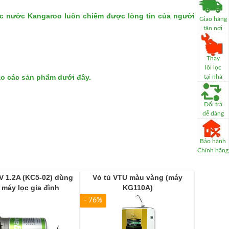
ọc nước Kangaroo
luôn chiếm được lòng tin của người
Giao hàng
tận nơi
Thay
lõi lọc
ảo các sản phẩm dưới đây.
tại nhà
Đổi trả
dễ dàng
Bảo hành
Chính hãng
 1.2A (KC5-02) dùng
Vỏ tủ VTU màu vàng (máy
 máy lọc gia đình
KG110A)
- 76%