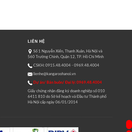
LIÊN HỆ
Số 1 Nguyễn Xiển, Thanh Xuân, Hà Nội và
560 Trường Chinh, Quận 12, TP. Hồ Chí Minh
CSKH: 0915.48.4004 - 0969.48.4004
lienhe@kangaroohanoi.vn
Dự án/ Bán buôn/ Đại lý: 0969.48.4004
Giấy chứng nhận đăng ký doanh nghiệp số 010
6411 810 do Sở kế hoạch và Đầu tư Thành phố
Hà Nội cấp ngày 06/01/2014