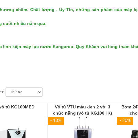
phương châm: Chất lượng - Uy Tín, những sản phẩm của
máy l
g suốt nhiều năm qua.
các linh kiện máy lọc nước Kangaroo, Quý Khách vui lòng tham kh
eo:
vỏ tủ KG100MED
Vỏ tủ VTU màu đen 2 vòi 3
Bơm 24V
chức năng (vỏ tủ KG100HK)
cho
- 13%
- 20%