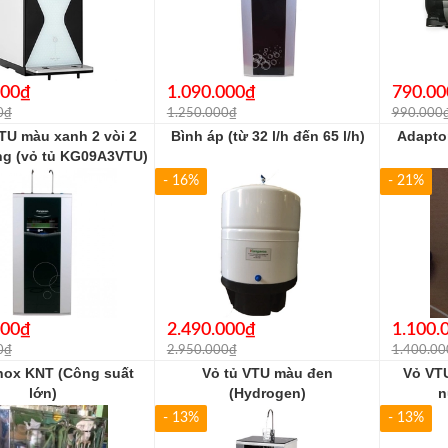
000₫
1.090.000₫
790.00
0₫
1.250.000₫
990.000
TU màu xanh 2 vòi 2
Bình áp (từ 32 l/h đến 65 l/h)
Adapto
ng (vỏ tủ KG09A3VTU)
- 16%
- 21%
000₫
2.490.000₫
1.100.
0₫
2.950.000₫
1.400.00
Inox KNT (Công suất
Vỏ tủ VTU màu đen
Vỏ VT
lớn)
(Hydrogen)
n
- 13%
- 13%