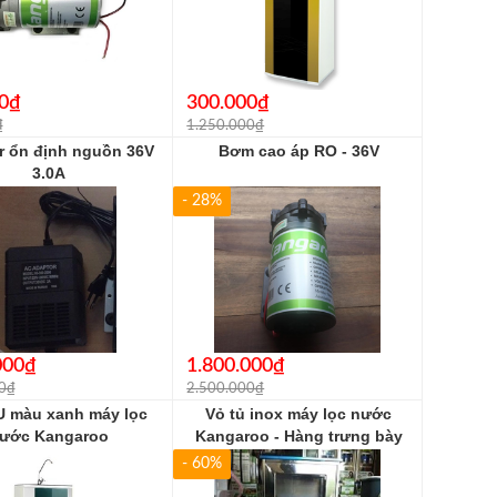
0₫
300.000₫
₫
1.250.000₫
r ổn định nguồn 36V
Bơm cao áp RO - 36V
3.0A
- 28%
000₫
1.800.000₫
0₫
2.500.000₫
U màu xanh máy lọc
Vỏ tủ inox máy lọc nước
ước Kangaroo
Kangaroo - Hàng trưng bày
thanh lý
- 60%