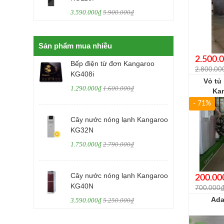
3.590.000₫
5.900.000₫
Sản phẩm mua nhiều
2.500.
Bếp điện từ đơn Kangaroo
2.800.00
KG408i
Vỏ tủ
1.290.000₫
1.600.000₫
Ka
- 71%
Cây nước nóng lạnh Kangaroo
KG32N
1.750.000₫
2.790.000₫
Cây nước nóng lạnh Kangaroo
200.00
KG40N
700.000
Ada
3.590.000₫
5.250.000₫