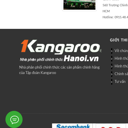
560 Trường Chinh
HCM
Hotline: 0915.48.
GIỚI TH
Về chúng
Hình th
Hình th
Nhà phân phối chính thức các sản phẩm chính hãng
của Tập đoàn Kangaroo
Chính s
Tư vấn