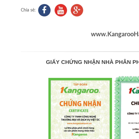
Chia sẻ:
www.KangarooHan
GIẤY CHỨNG NHẬN NHÀ PHÂN PH