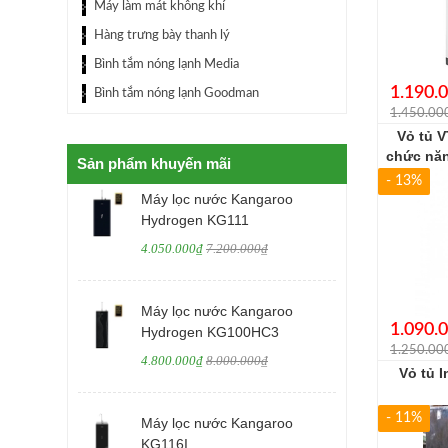
Máy làm mát không khí
Hàng trưng bày thanh lý
Bình tắm nóng lạnh Media
1.190.
Bình tắm nóng lạnh Goodman
1.450.00
Vỏ tủ V
chức nă
Sản phẩm khuyến mãi
- 13%
Máy lọc nước Kangaroo
Hydrogen KG111
4.050.000₫
7.200.000₫
Máy lọc nước Kangaroo
1.090.
Hydrogen KG100HC3
1.250.00
4.800.000₫
8.000.000₫
Vỏ tủ 
- 11%
Máy lọc nước Kangaroo
KG116I