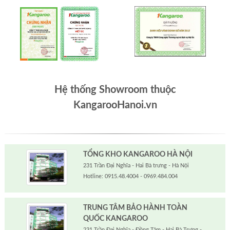
Hệ thống Showroom thuộc
KangarooHanoi.vn
TỔNG KHO KANGAROO HÀ NỘI
231 Trần Đại Nghĩa - Hai Bà trưng - Hà Nội
Hotline: 0915.48.4004 - 0969.484.004
TRUNG TÂM BẢO HÀNH TOÀN
QUỐC KANGAROO
231 Trần Đại Nghĩa - Đồng Tâm - Hai Bà Trưng -