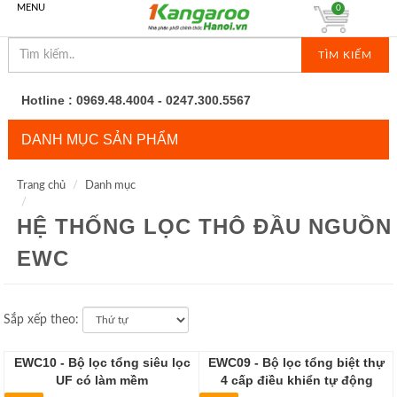
MENU
0
TÌM KIẾM
Hotline : 0969.48.4004 - 0247.300.5567
DANH MỤC SẢN PHẨM
Trang chủ
Danh mục
HỆ THỐNG LỌC THÔ ĐẦU NGUỒN
EWC
Sắp xếp theo:
EWC10 - Bộ lọc tổng siêu lọc
EWC09 - Bộ lọc tổng biệt thự
UF có làm mềm
4 cấp điều khiển tự động