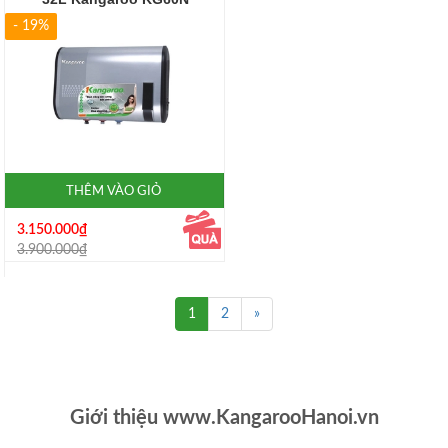
- 19%
THÊM VÀO GIỎ
3.150.000₫
3.900.000₫
1
2
»
Giới thiệu www.KangarooHanoi.vn