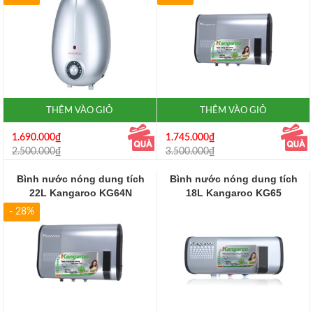
THÊM VÀO GIỎ
THÊM VÀO GIỎ
1.690.000₫
1.745.000₫
2.500.000₫
3.500.000₫
Bình nước nóng dung tích
Bình nước nóng dung tích
22L Kangaroo KG64N
18L Kangaroo KG65
- 28%