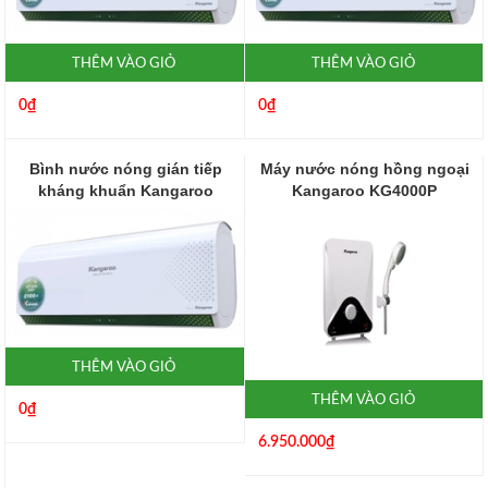
THÊM VÀO GIỎ
THÊM VÀO GIỎ
0₫
0₫
Bình nước nóng gián tiếp
Máy nước nóng hồng ngoại
kháng khuẩn Kangaroo
Kangaroo KG4000P
KGWI89A1
THÊM VÀO GIỎ
THÊM VÀO GIỎ
0₫
6.950.000₫