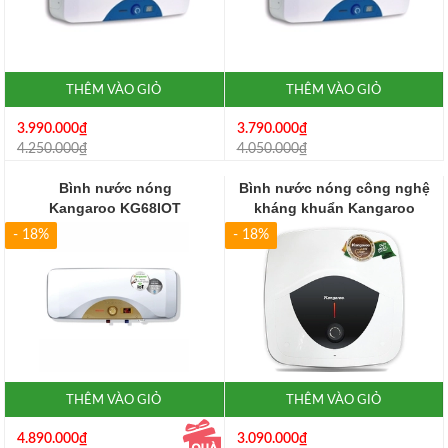
THÊM VÀO GIỎ
THÊM VÀO GIỎ
3.990.000₫
3.790.000₫
4.250.000₫
4.050.000₫
Bình nước nóng
Bình nước nóng công nghệ
Kangaroo KG68IOT
kháng khuẩn Kangaroo
KG818N
- 18%
- 18%
THÊM VÀO GIỎ
THÊM VÀO GIỎ
4.890.000₫
3.090.000₫