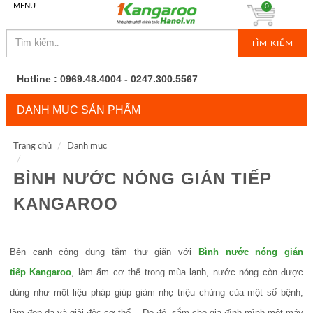
MENU
0
TÌM KIẾM
Hotline : 0969.48.4004 - 0247.300.5567
DANH MỤC SẢN PHẨM
Trang chủ
Danh mục
BÌNH NƯỚC NÓNG GIÁN TIẾP
KANGAROO
Bên cạnh công dụng tắm thư giãn với
Bình nước nóng gián
tiếp Kangaroo
, làm ấm cơ thể trong mùa lạnh, nước nóng còn được
dùng như một liệu pháp giúp giảm nhẹ triệu chứng của một số bệnh,
làm đẹp da và giải độc cơ thể… Do đó, sắm cho gia đình mình một máy