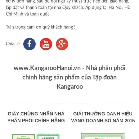
xử lý đơn hàng, sau đó đội ngũ kỹ thuật trực tiếp đến giao hàng,
lắp đặt và thanh toán tại nhà Quý khách. Áp dụng tại Hà Nội, Hồ
Chí Minh và toàn quốc.
Trân trọng cảm ơn quý khách hàng !
Chia sẻ:
www.KangarooHanoi.vn - Nhà phân phối
chính hãng sản phẩm của Tập đoàn
Kangaroo
GIẤY CHỨNG NHẬN NHÀ
GIẢI THƯỞNG DANH HIỆU
PHÂN PHỐI CHÍNH HÃNG
VÀNG DOANH SỐ NĂM 2015