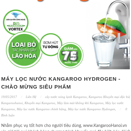
MÁY LỌC NƯỚC KANGAROO HYDROGEN -
CHÀO MỪNG SIÊU PHẨM
19/05/2017
Liên Hệ
cây nước nóng lạnh Kangaroo
,
Kangaroo Khuyến mại đặc biệt
Kangaroohanoi
,
Khuyến mại Kangaroo
,
Máy làm mát không khí Kangaroo
,
Máy lọc nước
Kangaroo
,
Máy lọc nước Kangaroo chính hãng
,
Máy lọc nước Kangaroo Hydrogen
,
0
Bình luận
Nhằm phục vụ tốt hơn cho người tiêu dùng, www.KangarooHanoi.vn