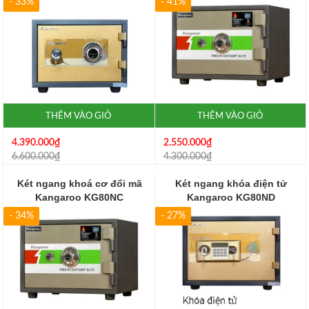
- 33%
- 41%
THÊM VÀO GIỎ
THÊM VÀO GIỎ
4.390.000₫
2.550.000₫
6.600.000₫
4.300.000₫
Két ngang khoá cơ đổi mã
Két ngang khóa điện tử
Kangaroo KG80NC
Kangaroo KG80ND
- 34%
- 27%