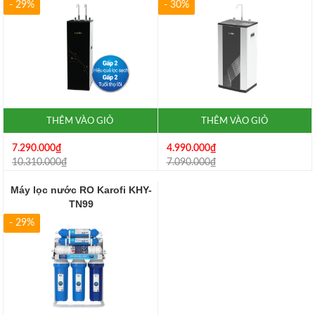
- 29%
- 30%
THÊM VÀO GIỎ
THÊM VÀO GIỎ
7.290.000₫
4.990.000₫
10.310.000₫
7.090.000₫
Máy lọc nước RO Karofi KHY-
TN99
- 29%