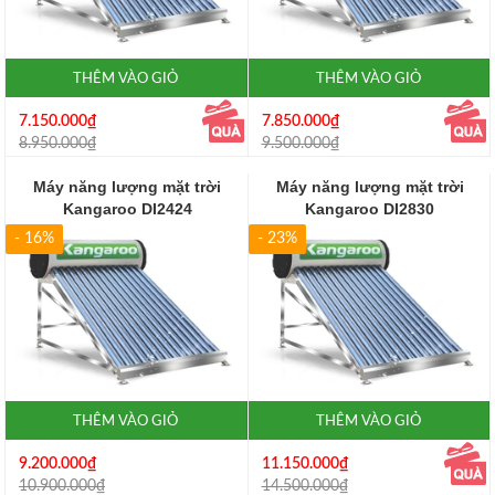
THÊM VÀO GIỎ
THÊM VÀO GIỎ
7.150.000₫
7.850.000₫
8.950.000₫
9.500.000₫
Máy năng lượng mặt trời
Máy năng lượng mặt trời
Kangaroo DI2424
Kangaroo DI2830
- 16%
- 23%
THÊM VÀO GIỎ
THÊM VÀO GIỎ
9.200.000₫
11.150.000₫
10.900.000₫
14.500.000₫