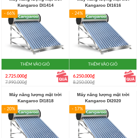
Kangaroo DI1414
Kangaroo DI1616
- 66%
- 24%
THÊM VÀO GIỎ
THÊM VÀO GIỎ
2.725.000₫
6.250.000₫
7.990.000₫
8.250.000₫
Máy năng lượng mặt trời
Máy năng lượng mặt trời
Kangaroo DI1818
Kangaroo DI2020
- 20%
- 17%