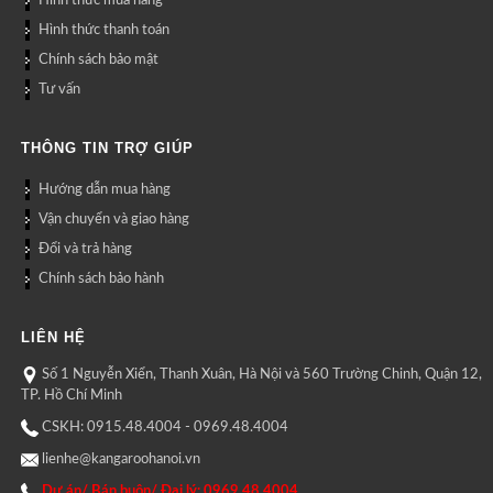
Hình thức mua hàng
Hình thức thanh toán
Chính sách bảo mật
Tư vấn
THÔNG TIN TRỢ GIÚP
Hướng dẫn mua hàng
Vận chuyển và giao hàng
Đổi và trả hàng
Chính sách bảo hành
LIÊN HỆ
Số 1 Nguyễn Xiển, Thanh Xuân, Hà Nội và 560 Trường Chinh, Quận 12,
TP. Hồ Chí Minh
CSKH: 0915.48.4004 - 0969.48.4004
lienhe@kangaroohanoi.vn
Dự án/ Bán buôn/ Đại lý: 0969.48.4004