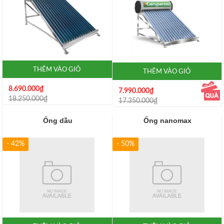
THÊM VÀO GIỎ
THÊM VÀO GIỎ
8.690.000₫
7.990.000₫
18.250.000₫
17.350.000₫
Ống dầu
Ống nanomax
- 42%
- 50%