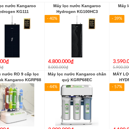
ọc nước Kangaroo
Máy lọc nước Kangaroo
Máy 
ydrogen KG111
Hydrogen KG100HC3
- 40%
- 39%
000₫
4.800.000₫
3.590.
0₫
8.000.000₫
5.900.00
c nước RO 9 cấp lọc
Máy lọc nước Kangaroo chân
MÁY L
nk Kangaroo KGRP88
quỳ KGRP68EC
HYD
- 44%
- 57%