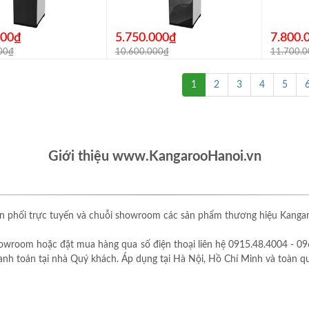
000₫
5.750.000₫
7.800.
00₫
10.600.000₫
11.700.
1
2
3
4
5
Giới thiệu www.KangarooHanoi.vn
 phối trực tuyến và chuỗi showroom các sản phẩm thương hiệu Kangaro
owroom hoặc đặt mua hàng qua số điện thoại liên hệ 0915.48.4004 - 09
thanh toán tại nhà Quý khách. Áp dụng tại Hà Nội, Hồ Chí Minh và toàn q