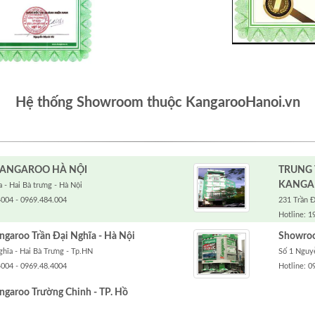
Hệ thống Showroom thuộc KangarooHanoi.vn
ANGAROO HÀ NỘI
TRUNG
KANGA
 - Hai Bà trưng - Hà Nội
4004 - 0969.484.004
231 Trần Đ
Hotline: 1
aroo Trần Đại Nghĩa - Hà Nội
Showroo
ghĩa - Hai Bà Trưng - Tp.HN
Số 1 Nguyễ
4004 - 0969.48.4004
Hotline: 0
garoo Trường Chinh - TP. Hồ