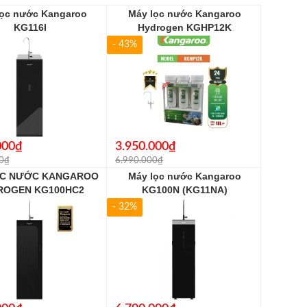
lọc nước Kangaroo
Máy lọc nước Kangaroo
KG116I
Hydrogen KGHP12K
- 43%
000₫
3.950.000₫
0₫
6.990.000₫
ỌC NƯỚC KANGAROO
Máy lọc nước Kangaroo
ROGEN KG100HC2
KG100N (KG11NA)
- 32%