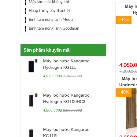
Máy làm mát không khí
Máy l
Hàng trưng bày thanh lý
H
Bình tắm nóng lạnh Media
- 44%
Bình tắm nóng lạnh Goodman
Sản phẩm khuyến mãi
Máy lọc nước Kangaroo
4.050.
Hydrogen KG111
7.200.00
4.050.000₫
7.200.000₫
Máy lọ
Undersi
- 40%
Máy lọc nước Kangaroo
Hydrogen KG100HC3
4.800.000₫
8.000.000₫
Máy lọc nước Kangaroo
KG116I