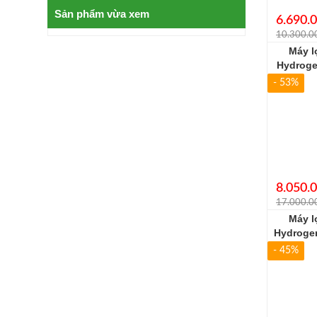
Sản phẩm vừa xem
6.690.
10.300.0
Máy l
Hydroge
- 53%
8.050.
17.000.0
Máy l
Hydroge
- 45%