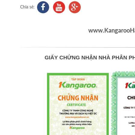
Chia sẻ:
www.KangarooHan
GIẤY CHỨNG NHẬN NHÀ PHÂN PH