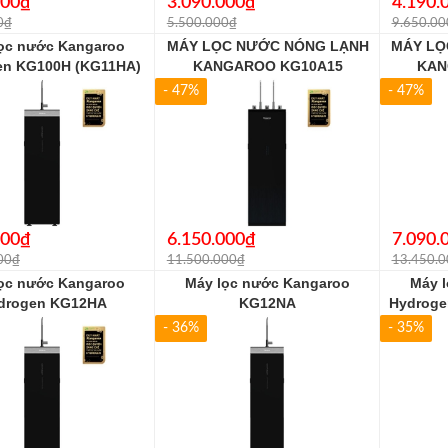
000₫
3.090.000₫
4.190.
0₫
5.500.000₫
9.650.00
ọc nước Kangaroo
MÁY LỌC NƯỚC NÓNG LẠNH
MÁY LỌ
en KG100H (KG11HA)
KANGAROO KG10A15
KAN
- 47%
- 47%
000₫
6.150.000₫
7.090.
00₫
11.500.000₫
13.450.
ọc nước Kangaroo
Máy lọc nước Kangaroo
Máy 
drogen KG12HA
KG12NA
Hydroge
- 36%
- 35%