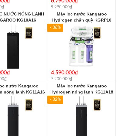
000₫
6.790.000₫
0₫
9.990.000₫
C NƯỚC NÓNG LẠNH
Máy lọc nước Kangaroo
GAROO KG10A16
Hydrogen chân quỳ KGRP10
- 36%
000₫
4.590.000₫
000₫
7.200.000₫
lọc nước Kangaroo
Máy lọc nước Kangaroo
n nóng lạnh KG11A16
Hydrogen nóng lạnh KG11A18
(KG11A6)
(KG11A8)
- 32%