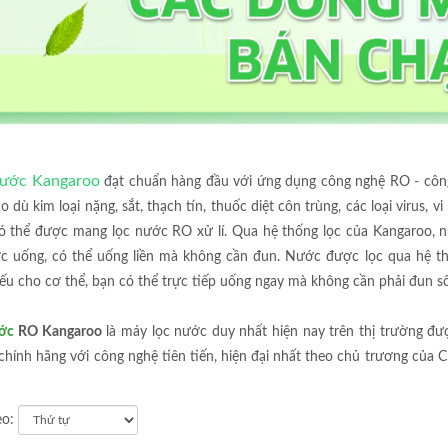
nước
Kangaroo
đạt chuẩn hàng đầu với ứng dụng công nghệ RO - công
o dù kim loại nặng, sắt, thạch tín, thuốc diệt côn trùng, các loại virus, 
ó thể được mang lọc nước RO xử lí. Qua hệ thống lọc của Kangaroo, nướ
ớc uống, có thể uống liền mà không cần đun. Nước được lọc qua hệ t
yếu cho cơ thể, bạn có thể trực tiếp uống ngay mà không cần phải đun sô
ước
RO Kangaroo
là máy lọc nước duy nhất hiện nay trên thị trường 
chính hãng với công nghệ tiên tiến, hiện đại nhất theo chủ trương của
eo: