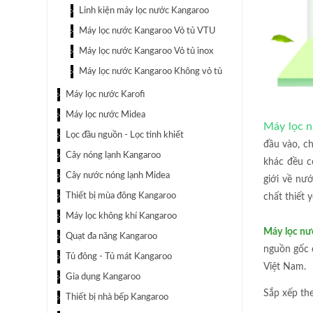
Linh kiện máy lọc nước Kangaroo
Máy lọc nước Kangaroo Vỏ tủ VTU
Máy lọc nước Kangaroo Vỏ tủ inox
Máy lọc nước Kangaroo Không vỏ tủ
Máy lọc nước Karofi
Máy lọc nước Midea
Máy lọc 
Lọc đầu nguồn - Lọc tinh khiết
đầu vào, ch
Cây nóng lạnh Kangaroo
khác đều c
Cây nước nóng lạnh Midea
giới về nư
Thiết bị mùa đông Kangaroo
chất thiết 
Máy lọc không khí Kangaroo
Máy lọc n
Quạt đa năng Kangaroo
nguồn gốc 
Tủ đông - Tủ mát Kangaroo
Việt Nam.
Gia dụng Kangaroo
Sắp xếp th
Thiết bị nhà bếp Kangaroo