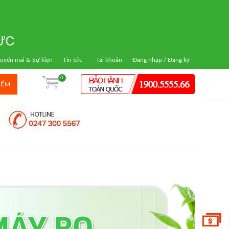
uyến mãi & Sự kiện
Tin tức
Tài khoản
Đăng nhập / Đăng ký
0
IẾM