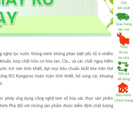
Giá
tốt nhất
Giao hàng
tận nơi
Thay
lõi lọc
 nghệ lọc nước thông minh không phân biệt yếu tố ô nhiễm
tại nhà
vi khuẩn, hơp chất hữu cơ hòa tan, Clo... và các chất nguy hiểm
c trở nên tinh khiết, đạt mọi tiêu chuẩn khắt khe trên thế
Đổi trả
hống RO Kangaroo hoàn toàn tinh khiết, bổ sung các khoáng
dễ dàng
i.
Bảo hành
được phép ứng dụng công nghệ tem số hóa xác thực sản phẩm
Chính hãng
 Chính Phủ đối với những sản phẩm được kiểm định chất lượng