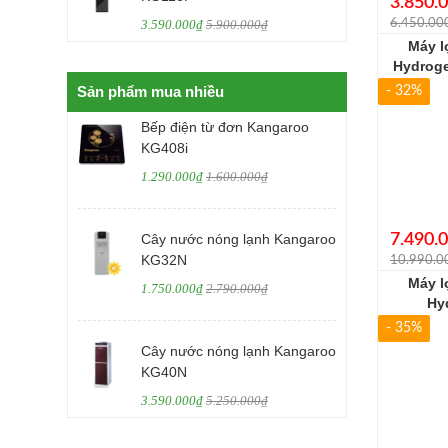
3.850.
6.450.00
3.590.000₫
5.900.000₫
Máy l
Hydrog
Sản phẩm mua nhiều
- 32%
Bếp điện từ đơn Kangaroo
KG408i
1.290.000₫
1.600.000₫
Cây nước nóng lạnh Kangaroo
7.490.
KG32N
10.990.0
Máy l
1.750.000₫
2.790.000₫
Hy
- 35%
Cây nước nóng lạnh Kangaroo
KG40N
3.590.000₫
5.250.000₫