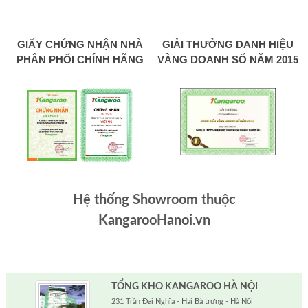
GIẤY CHỨNG NHẬN NHÀ
GIẢI THƯỞNG DANH HIỆU
PHÂN PHỐI CHÍNH HÃNG
VÀNG DOANH SỐ NĂM 2015
Hệ thống Showroom thuộc
KangarooHanoi.vn
TỔNG KHO KANGAROO HÀ NỘI
231 Trần Đại Nghĩa - Hai Bà trưng - Hà Nội