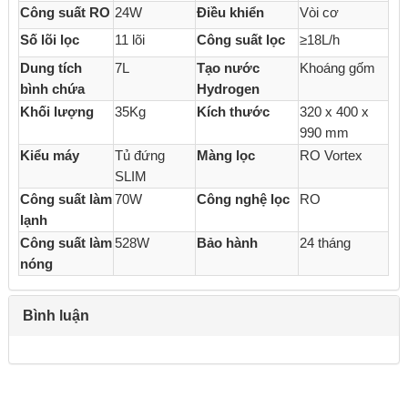
Công suất RO
24W
Điều khiển
Vòi cơ
Số lõi lọc
11 lõi
Công suất lọc
≥18L/h
Dung tích
7L
Tạo nước
Khoáng gốm
bình chứa
Hydrogen
Khối lượng
35Kg
Kích thước
320 x 400 x
990 mm
Kiểu máy
Tủ đứng
Màng lọc
RO Vortex
SLIM
Công suất làm
70W
Công nghệ lọc
RO
lạnh
Công suất làm
528W
Bảo hành
24 tháng
nóng
Bình luận