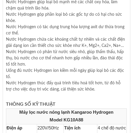
Nước Hydrogen giúp loại bỏ mạnh mẽ các chất oxy hóa, làm
chậm quá trình lão hóa.
Nước Hydrogen góp phần loại bỏ các gốc tự do có hại cho sức
khỏe.
Nước Hydrogen có tác dụng trung hòa lượng axit dư thừa trong
cơ thể.
Nước Hydrogen chứa các khoáng chất tự nhiên và các chất điện
giải dạng ion cần thiết cho sức khỏe như K+, Mg2+, Ca2+, Na+…
Nước Hydrogen có phân tử nước siêu nhỏ, giúp thẩm thấu, hấp
thụ, bù nước cho cơ thể nhanh hơn gấp nhiều lần, đào thải độc
tố tốt hơn.
Uống đủ nước Hydrogen ion kiềm mỗi ngày giúp loại bỏ các độc
tố.
Nước Hydrogen thúc đấy quá trình tiêu hoá tốt hơn, từ đó hỗ
trợ cho việc duy trì vóc dáng, cải thiện sức khỏe.
THÔNG SỐ KỸ THUẬT
Máy lọc nước nóng lạnh Kangaroo Hydrogen
Model KG10A88
Điện áp
220V/50Hz
Tiện ích
4 chế độ nước