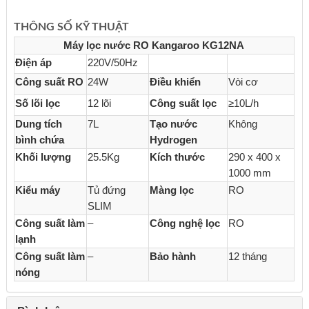
THÔNG SỐ KỸ THUẬT
Máy lọc nước RO Kangaroo KG12NA
Điện áp
220V/50Hz
Công suất RO
24W
Điều khiển
Vòi cơ
Số lõi lọc
12 lõi
Công suất lọc
≥10L/h
Dung tích
7L
Tạo nước
Không
bình chứa
Hydrogen
Khối lượng
25.5Kg
Kích thước
290 x 400 x
1000 mm
Kiểu máy
Tủ đứng
Màng lọc
RO
SLIM
Công suất làm
–
Công nghệ lọc
RO
lạnh
Công suất làm
–
Bảo hành
12 tháng
nóng