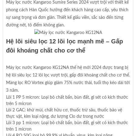
Máy lọc nước Kangaroo Sumire Series 2024 vượt trội với thiết kế
phong cách Hàn Quốc hướng đến khách hàng cao cấp, yêu thích
sự sang trọng và đơn giản. Thiết kế giấu viền, sắc sảo đến từng
đường nét, tô điểm không gian.
Hệ lõi siêu lọc 12 lõi lọc mạnh mẽ – Gấp
đôi khoáng chất cho cơ thể
Máy lọc nước Kangaroo KG12NA thế hệ mới 2024 được trang bị
hệ lõi siêu lọc 12 lõi lọc vượt trội, gấp đôi khoáng chất cho cơ thể.
Màng lọc RO Vortex giúp giảm 75% nước thải, tuổi thọ kéo dài tới
3 năm.
Lõi 1 PP 5 micron: Loại bỏ chất bẩn, bùn đất, gỉ sét có kích thước
trên 5 micron
Lõi 2 GAC: khử mùi, chất hữu cơ, thuốc trừ sâu, thuốc bảo vệ
thực vật, kim loại nặng, dư lượng Clo dư trong nước
Lõi 3 pp 1 micron: Loại bỏ chất bẩn, bùn đất, gỉ sét có kích thước
trên 1 micron
Lõi 4 RO 50G loại bỏ 99,9% vi khuẩn, virus, kim loại nặng…