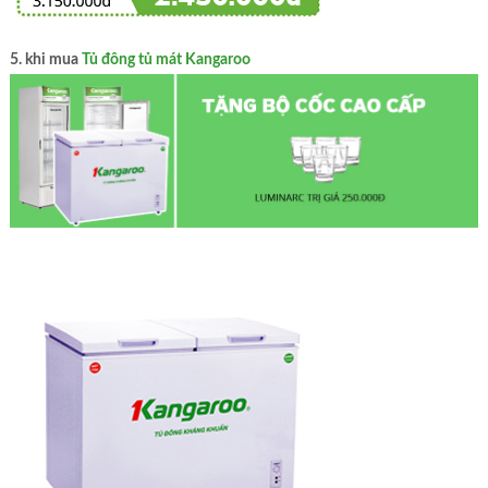
5. khi mua
Tủ đông tủ mát Kangaroo