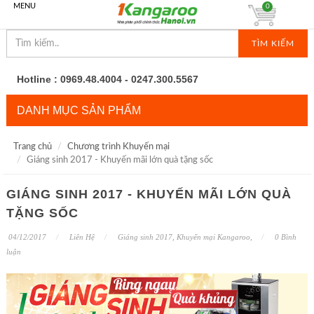
MENU
0
TÌM KIẾM
Hotline : 0969.48.4004 - 0247.300.5567
DANH MỤC SẢN PHẨM
Trang chủ
Chương trình Khuyến mại
Giáng sinh 2017 - Khuyến mãi lớn quà tặng sốc
GIÁNG SINH 2017 - KHUYẾN MÃI LỚN QUÀ
TẶNG SỐC
04/12/2017
Liên Hệ
Giáng sinh 2017
,
Khuyến mại Kangaroo
,
0 Bình
luận