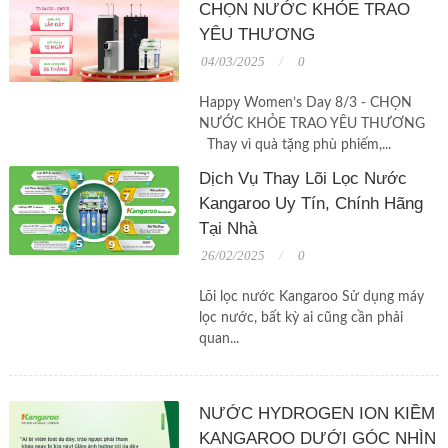
CHỌN NƯỚC KHỎE TRAO
YÊU THƯƠNG
04/03/2025
0
Happy Women’s Day 8/3 - CHỌN
NƯỚC KHỎE TRAO YÊU THƯƠNG
Thay vì quà tặng phù phiếm,...
Dịch Vụ Thay Lõi Lọc Nước
Kangaroo Uy Tín, Chính Hãng
Tại Nhà
26/02/2025
0
Lõi lọc nước Kangaroo Sử dụng máy
lọc nước, bất kỳ ai cũng cần phải
quan...
NƯỚC HYDROGEN ION KIỀM
KANGAROO DƯỚI GÓC NHÌN