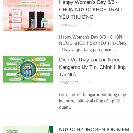
Happy Women’s Day 8/3 -
CHỌN NƯỚC KHỎE TRAO
YÊU THƯƠNG
04/03/2025
0
Happy Women’s Day 8/3 - CHỌN
NƯỚC KHỎE TRAO YÊU THƯƠNG
Thay vì quà tặng phù phiếm,...
Dịch Vụ Thay Lõi Lọc Nước
Kangaroo Uy Tín, Chính Hãng
Tại Nhà
26/02/2025
0
Lõi lọc nước Kangaroo Sử dụng máy
lọc nước, bất kỳ ai cũng cần phải
quan...
NƯỚC HYDROGEN ION KIỀM