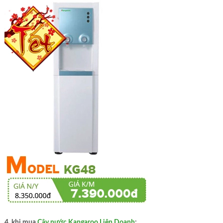
4. khi mua
Cây nước Kangaroo Liên Doanh
: