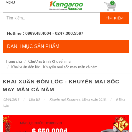
MENU
0
TÌM KIẾM
Hotline : 0969.48.4004 - 0247.300.5567
DANH MỤC SẢN PHẨM
Trang chủ
Chương trình Khuyến mại
Khai xuân đón lộc - Khuyến mại sốc may mắn cả năm
KHAI XUÂN ĐÓN LỘC - KHUYẾN MẠI SỐC
MAY MẮN CẢ NĂM
05/01/2018
Liên Hệ
Khuyến mại Kangaroo
,
Mừng xuân 2018
,
0 Bình
luận