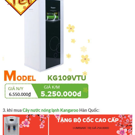
3. khi mua
Cây nước nóng lạnh Kangaroo
Hàn Quốc: