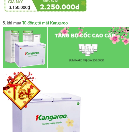
5. khi mua
Tủ đông tủ mát Kangaroo