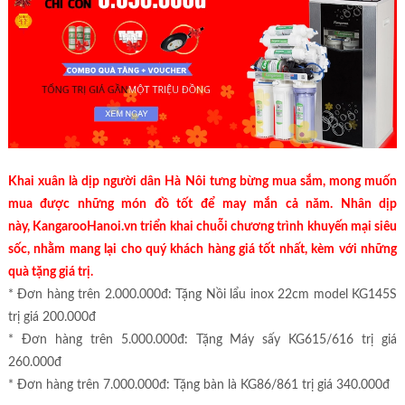
Khai xuân là dịp người dân Hà Nôi tưng bừng mua sắm, mong muốn
mua được những món đồ tốt để may mắn cả năm. Nhân dịp
này, KangarooHanoi.vn triển khai chuỗi chương trình khuyến mại siêu
sốc, nhằm mang lại cho quý khách hàng giá tốt nhất, kèm với những
quà tặng giá trị.
* Đơn hàng trên 2.000.000đ: Tặng Nồi lẩu inox 22cm model KG145S
trị giá 200.000đ
* Đơn hàng trên 5.000.000đ: Tặng Máy sấy KG615/616 trị giá
260.000đ
* Đơn hàng trên 7.000.000đ: Tặng bàn là KG86/861 trị giá 340.000đ