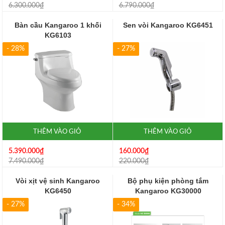
6.300.000₫
6.790.000₫
Bàn cầu Kangaroo 1 khối
Sen vòi Kangaroo KG6451
KG6103
- 28%
- 27%
THÊM VÀO GIỎ
THÊM VÀO GIỎ
5.390.000₫
160.000₫
7.490.000₫
220.000₫
Vòi xịt vệ sinh Kangaroo
Bộ phụ kiện phòng tắm
KG6450
Kangaroo KG30000
- 27%
- 34%