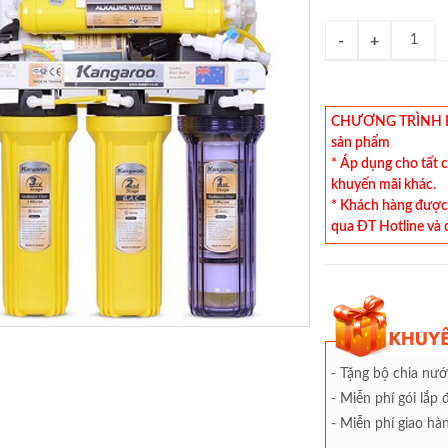
CHƯƠNG TRÌNH KHU
sản phẩm
* Áp dụng cho tất 
khuyến mãi khác.
* Khách hàng được 
qua ĐT Hotline và 
- Tặng bộ chia nướ
- Miễn phí gói lắp 
- Miễn phí giao h