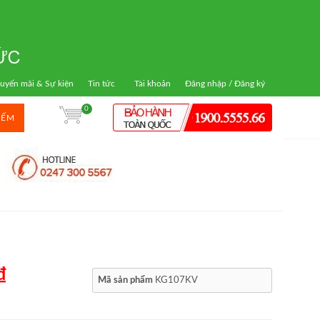
uyến mãi & Sự kiện
Tin tức
Tài khoản
Đăng nhập / Đăng ký
0
IẾM
₫
Mã sản phẩm
KG107KV