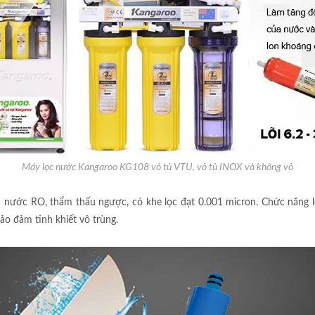
Máy lọc nước Kangaroo KG108 vỏ tủ VTU, vỏ tủ INOX và không vỏ
c nước RO, thẩm thấu ngược, có khe lọc đạt 0.001 micron. Chức năng lo
ảo đảm tinh khiết vô trùng.