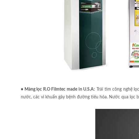
• Màng lọc R.O Filmtec made in U.S.A:
Trái tim công nghệ lọ
nước, các vi khuẩn gây bệnh đường tiêu hóa. Nước qua lọc b