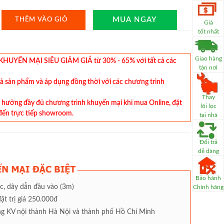
MUA NGAY
THÊM VÀO GIỎ
Giá
tốt nhất
Giao hàng
YẾN MẠI SIÊU GIẢM GIÁ từ 30% - 65% với tất cả các
tận nơi
cả sản phẩm và áp dụng đồng thời với các chương trình
Thay
hưởng đầy đủ chương trình khuyến mại khi mua Online, đặt
lõi lọc
đến trực tiếp showroom.
tại nhà
Đổi trả
dễ dàng
Bảo hành
c, dây dẫn đầu vào (3m)
Chính hãng
đặt trị giá 250.000đ
àng KV nội thành Hà Nội và thành phố Hồ Chí Minh