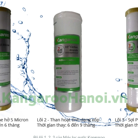
Bộ lõi 1, 2, 3 của Máy lọc nước Kangaroo