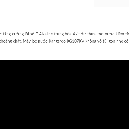
 tăng cường lõi số 7 Alkaline trung hòa Axit dư thừa, tạo nước kiềm tí
n khoáng chất. Máy lọc nước Kangaroo KG107KV không vỏ tủ, gọn nhẹ có t