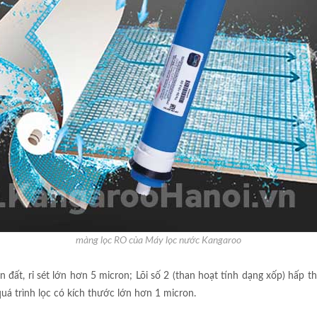
màng lọc RO của Máy lọc nước Kangaroo
 đất, rỉ sét lớn hơn 5 micron; Lõi số 2 (than hoạt tính dạng xốp) hấp th
 quá trình lọc có kích thước lớn hơn 1 micron.