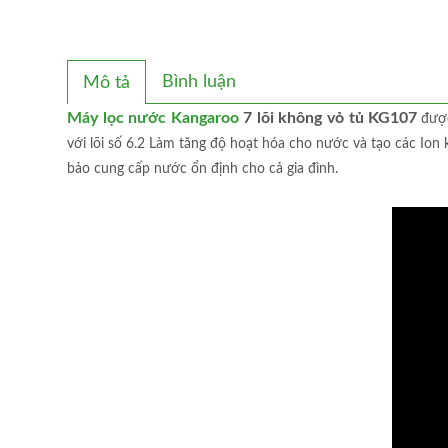
Bình luận
Mô tả
Máy lọc nước Kangaroo
7 lõi không vỏ tủ KG107
được
với lõi số 6.2 Làm tăng độ hoạt hóa cho nước và tạo các Io
bảo cung cấp nước ổn định cho cả gia đình.