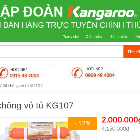
Trang chủ
Giới thiệu
Sản phẩm
Kh
TÌM K
7 lõi không vỏ tủ KG107
 không vỏ tủ KG107
2.000.000
- 52%
4.150.000₫