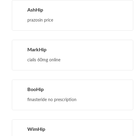
AshHip
prazosin price
MarkHip
cialis 60mg online
BooHip
finasteride no prescription
WimHip