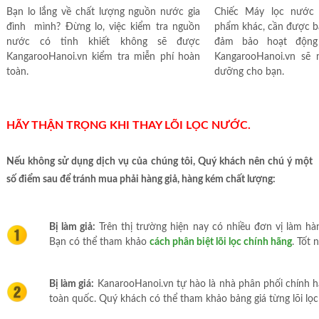
Bạn lo lắng về chất lượng nguồn nước gia
Chiếc Máy lọc nước
đình mình? Đừng lo, việc kiểm tra nguồn
phẩm khác, cần được b
nước có tinh khiết không sẽ được
đảm bảo hoạt động 
KangarooHanoi.vn kiểm tra miễn phí hoàn
KangarooHanoi.vn sẽ
toàn.
dưỡng cho bạn.
HÃY THẬN TRỌNG KHI THAY LÕI LỌC NƯỚC.
Nếu không sử dụng dịch vụ của chúng tôi, Quý khách nên chú ý một
số điểm sau để tránh mua phải hàng giả, hàng kém chất lượng:
Bị làm giả:
Trên thị trường hiện nay có nhiều đơn vị làm hà
Bạn có thể tham khảo
cách phân biệt lõi lọc chính hãng
. Tốt 
Bị làm giá:
KanarooHanoi.vn tự hào là nhà phân phối chính h
toàn quốc. Quý khách có thể tham khảo bảng giá từng lõi lọc