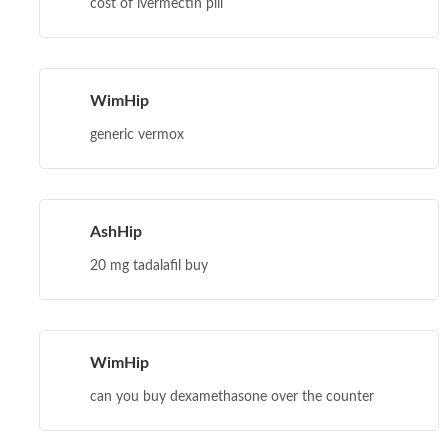
cost of ivermectin pill
WimHip
generic vermox
AshHip
20 mg tadalafil buy
WimHip
can you buy dexamethasone over the counter