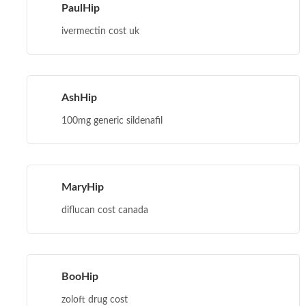
PaulHip
ivermectin cost uk
AshHip
100mg generic sildenafil
MaryHip
diflucan cost canada
BooHip
zoloft drug cost