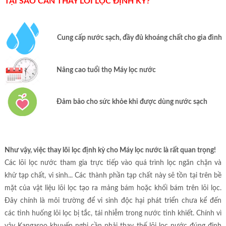
TẠI SAO CẦN THAY LÕI LỌC ĐỊNH KỲ?
Cung cấp nước sạch, đầy đủ khoáng chất cho gia đình
Nâng cao tuổi thọ Máy lọc nước
Đảm bảo cho sức khỏe khi được dùng nước sạch
Như vậy, việc thay lõi lọc định kỳ cho Máy lọc nước là rất quan trọng!
Các lõi lọc nước tham gia trực tiếp vào quá trình lọc ngăn chặn và
khử tạp chất, vi sinh... Các thành phần tạp chất này sẽ tồn tại trên bề
mặt của vật liệu lõi lọc tạo ra mảng bám hoặc khối bám trên lõi lọc.
Đây chính là môi trường để vi sinh độc hại phát triển chưa kể đến
các tình huống lõi lọc bị tắc, tái nhiễm trong nước tinh khiết. Chính vì