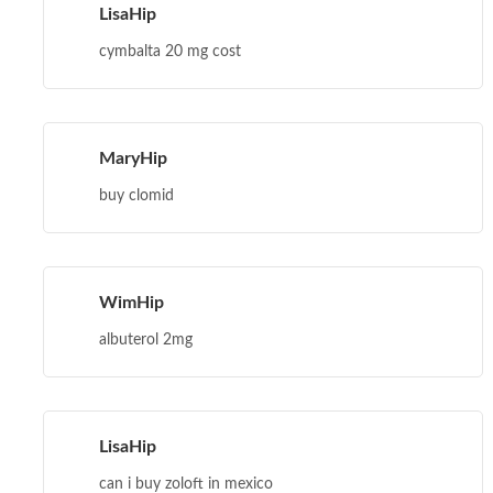
LisaHip
cymbalta 20 mg cost
MaryHip
buy clomid
WimHip
albuterol 2mg
LisaHip
can i buy zoloft in mexico