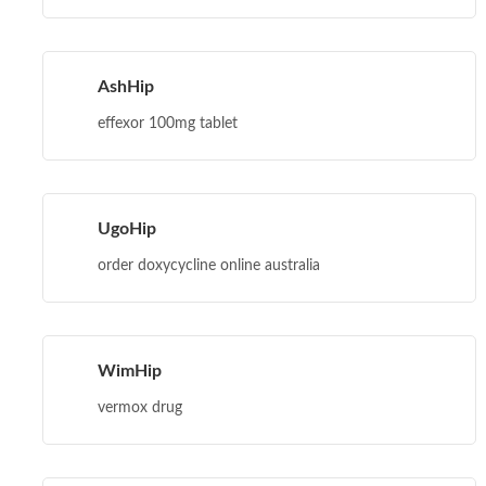
AshHip
effexor 100mg tablet
UgoHip
order doxycycline online australia
WimHip
vermox drug