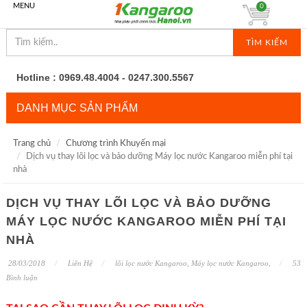
MENU
0
TÌM KIẾM
Hotline : 0969.48.4004 - 0247.300.5567
DANH MỤC SẢN PHẨM
Trang chủ
Chương trình Khuyến mại
Dịch vụ thay lõi lọc và bảo dưỡng Máy lọc nước Kangaroo miễn phí tại
nhà
DỊCH VỤ THAY LÕI LỌC VÀ BẢO DƯỠNG
MÁY LỌC NƯỚC KANGAROO MIỄN PHÍ TẠI
NHÀ
28/03/2018
Liên Hệ
lõi lọc nước Kangaroo
,
Máy lọc nước Kangaroo
,
53
Bình luận