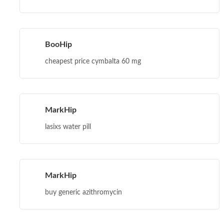
BooHip
cheapest price cymbalta 60 mg
MarkHip
lasixs water pill
MarkHip
buy generic azithromycin