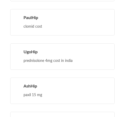
PaulHip
clomid cost
UgoHip
prednisolone 4mg cost in india
AshHip
paxil 15 mg