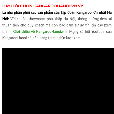
HÃY LỰA CHỌN KANGAROOHANOI.VN VÌ:
Là nhà phân phối các sản phẩm của Tập đoàn Kangaroo lớn nhất Hà
Nội:
Với chuỗi showroom phủ khắp Hà Nội, không những đem lại
thuận tiện cho quý khách mà còn bảo đảm sự uy tín, tin cậy (xem
thêm:
Giới thiệu về KangarooHanoi.vn
). Mạng xã hội Youtube của
KangarooHanoi có đến hàng trăm nghìn lượt xem.