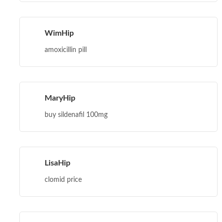
WimHip
amoxicillin pill
MaryHip
buy sildenafil 100mg
LisaHip
clomid price