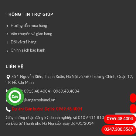
THÔNG TIN TRỢ GIÚP
Hướng dẫn mua hàng
Vận chuyển và giao hàng
Đổi và trả hàng
Chính sách bảo hành
LIÊN HỆ
Số 1 Nguyễn Xiển, Thanh Xuân, Hà Nội và 560 Trường Chinh, Quận 12,
TP. Hồ Chí Minh
CSKH: 0915.48.4004 - 0969.48.4004
lienhe@kangaroohanoi.vn
Dự án/ Bán buôn/ Đại lý: 0969.48.4004
Giấy chứng nhận đăng ký doanh nghiệp số 010 6411 810 do Sở kế hoạch
0969.48.4004
và Đầu tư Thành phố Hà Nội cấp ngày 06/01/2014
0247.300.5567