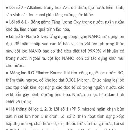
• Lõi số 7 - Alkaline:
Trung hòa Axit dư thừa, tạo nước kiềm tính,
sản sinh các Ion canxi giúp tăng cường sức khỏe.
• Lõi số 6.1 - Bóng gốm:
Tăng lượng Oxy trong nước, ngăn ngừa
khô da, làm chậm quá trình lão hóa.
• Lõi số 5 - Nano Silver:
Ứng dụng công nghệ NANO, sử dụng Ion
Ag+ để thâm nhập vào các tế bào vi sinh vật. Với phương thức
này, cột lọc NANO bạc có thể tiêu diệt tới 99.99% vi khuẩn có
trong nước. Ngoài ra, cột lọc NANO còn có tác dụng khử mùi
cho nước.
• Màng lọc R.O Filmtec Korea:
Trái tim công nghệ lọc nước RO,
thẩm thấu ngược, có khe lọc đạt 0.001 Micron. Chức năng loại bỏ
các tạp chất kim loại nặng, các độc tố có trong nguồn nước, các
vi khuẩn gây bệnh đường tiêu hóa. Nước qua lọc bảo đảm tinh
khiết vô trùng.
• Hệ thống lõi lọc 1, 2, 3:
Lõi số 1 (PP 5 micron) ngăn chặn bùn
đất, rỉ sét lớn hơn 5 micron; Lõi số 2 (than hoạt tính dạng xốp)
hấp thụ mùi vị, chất hữu cơ, clo, thuốc trừ sâu trong nước; Lõi số