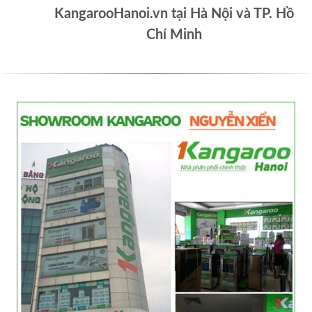
KangarooHanoi.vn tại Hà Nội và TP. Hồ
Chí Minh