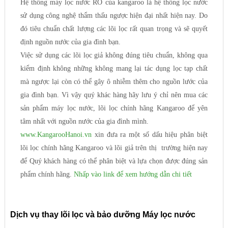
Hệ thống máy lọc nước RO của kangaroo là hệ thống lọc nước
sử dụng công nghệ thẩm thấu ngược hiện đại nhất hiện nay. Do
đó tiêu chuẩn chất lượng các lõi lọc rất quan trọng và sẽ quyết
định nguồn nước của gia đình bạn.
Việc sử dụng các lõi lọc giả không đúng tiêu chuẩn, không qua
kiểm định không những không mang lại tác dụng lọc tạp chất
mà ngược lại còn có thể gây ô nhiễm thêm cho nguồn lước của
gia đình bạn. Vì vậy quý khác hàng hãy lưu ý chỉ nên mua các
sản phẩm máy lọc nước, lõi lọc chính hãng Kangaroo để yên
tâm nhất với nguồn nước của gia đình mình.
www.KangarooHanoi.vn
xin đưa ra một số dấu hiệu phân biệt
lõi lọc chính hãng Kangaroo và lõi giả trên thị trường hiện nay
để Quý khách hàng có thể phân biệt và lựa chọn được đúng sản
phẩm chính hãng.
Nhấp vào link để xem hướng dẫn chi tiết
Dịch vụ thay lõi lọc và bảo dưỡng Máy lọc nước