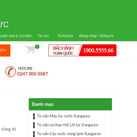
uyến mãi & Sự kiện
Tin tức
Tài khoản
Đăng nhập / Đăng ký
0
IẾM
Danh mục
Tư vấn Máy lọc nước Kangaroo
Tư vấn và thay thế Lõi lọc Kangaroo
vàng tri
Tư vấn Cây nước nóng lạnh Kangaroo