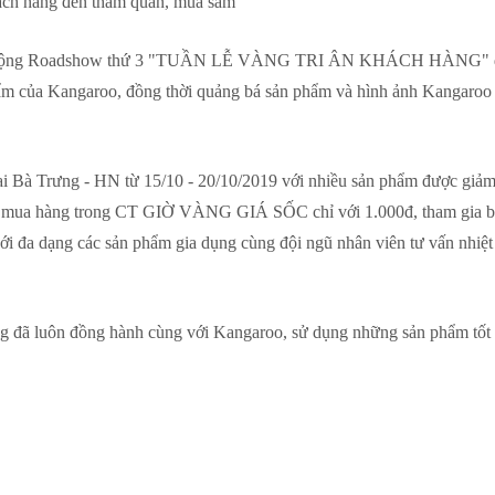
hách hàng đến tham quan, mua sắm
ởi động Roadshow thứ 3 "TUẦN LỄ VÀNG TRI ÂN KHÁCH HÀNG" 
hẩm của Kangaroo, đồng thời quảng bá sản phẩm và hình ảnh Kangaroo
Bà Trưng - HN từ 15/10 - 20/10/2019 với nhiều sản phẩm được giảm 
 hội mua hàng trong CT GIỜ VÀNG GIÁ SỐC chỉ với 1.000đ, tham gia 
 đa dạng các sản phẩm gia dụng cùng đội ngũ nhân viên tư vấn nhiệt 
 đã luôn đồng hành cùng với Kangaroo, sử dụng những sản phẩm tốt 