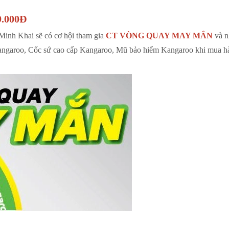
.000Đ
inh Khai sẽ có cơ hội tham gia
CT VÒNG QUAY MAY MẮN
và n
 Kangaroo, Cốc sứ cao cấp Kangaroo, Mũ bảo hiểm Kangaroo khi mua h