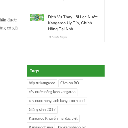
Dịch Vụ Thay Lõi Lọc Nước
hận được
Kangaroo Uy Tín, Chính
àng có giá
Hãng Tại Nhà
0 bình luận
Tags
bếp từ kangaroo
Cảm ơn RO+
cây nước nóng lạnh kangaroo
cay nuoc nong lanh kangaroo ha noi
Giáng sinh 2017
Kangaroo Khuyến mại đặc biệt
Kangaroohanoi
kangaroohanoi.vn