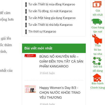
Tư vấn Thiết bị mùa đông Kangaroo
Giá
Tư vấn Tủ đông, tủ mát Kangaroo
để cảm
tốt nhất
Tư vấn Mặt hàng gia dụng Kangaroo
 rộng hơn
Tư vấn Thiết bị nhà bếp Kangaroo
Giao hàng
Tin thời sự Kangaroo
tận nơi
giá lên
bốc thăm
Thay
Bài viết mới nhất
lõi lọc
tình,
tại nhà
BÙNG NỔ KHUYẾN MÃI –
GIẢM ĐẾN 70% TẤT CẢ SẢN
PHẨM KANGAROO
Đổi trả
nhất của
dễ dàng
0 bình luận
Bảo hành
Happy Women’s Day 8/3 -
Chính hãng
CHỌN NƯỚC KHỎE TRAO
YÊU THƯƠNG
0 bình luận