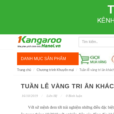
DANH MỤC SẢN PHẨM
Trang chủ
Chương trình Khuyến mại
Tuần lễ vàng tri ân khác
TUẦN LỄ VÀNG TRI ÂN KHÁ
16/10/2019
Liên Hệ
0 Bình luận
Với sứ mệnh đem tới trải nghiệm những điều đặc biệt