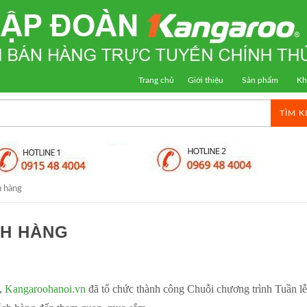
Trang chủ
Giới thiệu
Sản phẩm
Kh
TÌM K
h hàng
CH HÀNG
,
Kangaroohanoi.vn
đã tổ chức thành công Chuỗi chương trình Tuần lễ 