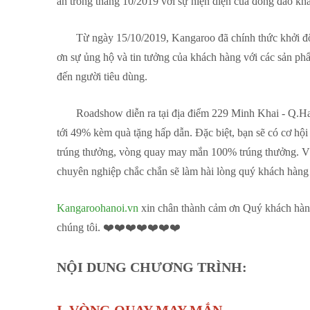
ân trong tháng 10/2019 với sự hiện diện của đông đảo k
Từ ngày 15/10/2019, Kangaroo đã chính thức kh
ơn sự ủng hộ và tin tưởng của khách hàng với các sản p
đến người tiêu dùng.
Roadshow diễn ra tại địa điểm 229 Minh Khai - Q.Hai 
tới 49% kèm quà tặng hấp dẫn. Đặc biệt, bạn sẽ có cơ
trúng thưởng, vòng quay may mắn 100% trúng thưởng. Với
chuyên nghiệp chắc chắn sẽ làm hài lòng quý khách hàng
Kangaroohanoi.vn
xin chân thành cảm ơn Quý khách hàng
chúng tôi. ❤️❤️❤️❤️❤️❤️❤️
NỘI DUNG CHƯƠNG TRÌNH: