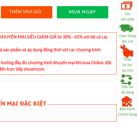
MUA NGAY
THÊM VÀO GIỎ
Giá
tốt nhất
Giao hàng
YẾN MẠI SIÊU GIẢM GIÁ từ 30% - 65% với tất cả các
tận nơi
cả sản phẩm và áp dụng đồng thời với các chương trình
Thay
hưởng đầy đủ chương trình khuyến mại khi mua Online, đặt
lõi lọc
đến trực tiếp showroom.
tại nhà
Đổi trả
dễ dàng
Bảo hành
Chính hãng