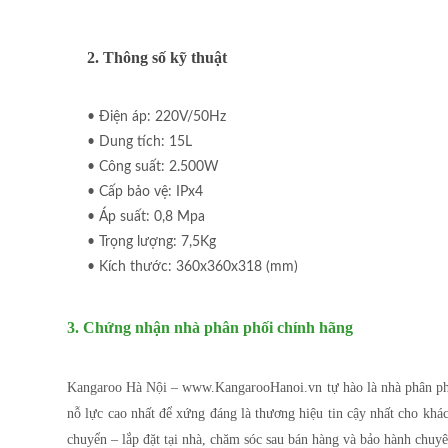
2. Thông số kỹ thuật
• Điện áp: 220V/50Hz
• Dung tích: 15L
• Công suất: 2.500W
• Cấp bảo vệ: IPx4
• Áp suất: 0,8 Mpa
• Trọng lượng: 7,5Kg
• Kích thước: 360x360x318 (mm)
3. Chứng nhận nhà phân phối chính hãng
Kangaroo Hà Nội – www.KangarooHanoi.vn tự hào là nhà phân phối
nỗ lực cao nhất để xứng đáng là thương hiệu tin cậy nhất cho khá
chuyển – lắp đặt tại nhà, chăm sóc sau bán hàng và bảo hành chuy