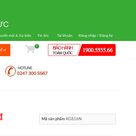
uyến mãi & Sự kiện
Tin tức
Tài khoản
Đăng nhập / Đăng ký
0
IẾM
₫
Mã sản phẩm
KG816N