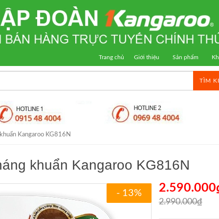
Trang chủ
Giới thiệu
Sản phẩm
Kh
TÌM K
g khuẩn Kangaroo KG816N
kháng khuẩn Kangaroo KG816N
2.590.000
- 13%
2.990.000₫