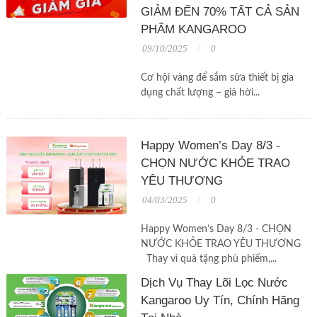
GIẢM ĐẾN 70% TẤT CẢ SẢN
PHẨM KANGAROO
09/10/2025
0
Cơ hội vàng để sắm sửa thiết bị gia
dụng chất lượng – giá hời...
Happy Women’s Day 8/3 -
CHỌN NƯỚC KHỎE TRAO
YÊU THƯƠNG
04/03/2025
0
Happy Women’s Day 8/3 - CHỌN
NƯỚC KHỎE TRAO YÊU THƯƠNG
Thay vì quà tặng phù phiếm,...
Dịch Vụ Thay Lõi Lọc Nước
Kangaroo Uy Tín, Chính Hãng