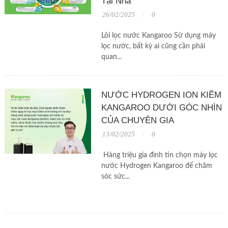
Tại Nhà
26/02/2025
0
Lõi lọc nước Kangaroo Sử dụng máy
lọc nước, bất kỳ ai cũng cần phải
quan...
NƯỚC HYDROGEN ION KIỀM
KANGAROO DƯỚI GÓC NHÌN
CỦA CHUYÊN GIA
13/02/2025
0
Hàng triệu gia đình tin chọn máy lọc
nước Hydrogen Kangaroo để chăm
sóc sức...