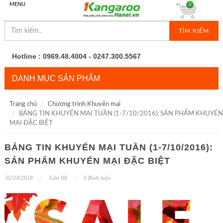
MENU
0
TÌM KIẾM
Hotline : 0969.48.4004 - 0247.300.5567
DANH MỤC SẢN PHẨM
Trang chủ
Chương trình Khuyến mại
BẢNG TIN KHUYẾN MẠI TUẦN (1-7/10/2016): SẢN PHẨM KHUYẾN
MẠI ĐẶC BIỆT
BẢNG TIN KHUYẾN MẠI TUẦN (1-7/10/2016):
SẢN PHẨM KHUYẾN MẠI ĐẶC BIỆT
02/10/2018
Liên Hệ
0 Bình luận