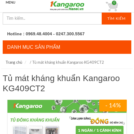
MENU
0
TÌM KIẾM
Hotline : 0969.48.4004 - 0247.300.5567
DANH MỤC SẢN PHẨM
Trang chủ
/ Tủ mát kháng khuẩn Kangaroo KG409CT2
Tủ mát kháng khuẩn Kangaroo
KG409CT2
- 14%