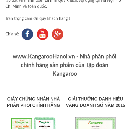
lắp đặt và thanh toán tại nhà Quý khách. Áp dụng tại Hà Nội, Hồ
Chí Minh và toàn quốc.
Trân trọng cảm ơn quý khách hàng !
Chia sẻ:
www.KangarooHanoi.vn - Nhà phân phối
chính hãng sản phẩm của Tập đoàn
Kangaroo
GIẤY CHỨNG NHẬN NHÀ
GIẢI THƯỞNG DANH HIỆU
PHÂN PHỐI CHÍNH HÃNG
VÀNG DOANH SỐ NĂM 2015