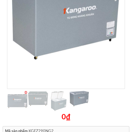
0₫
Mã sản phẩm
KGFZ290NG2