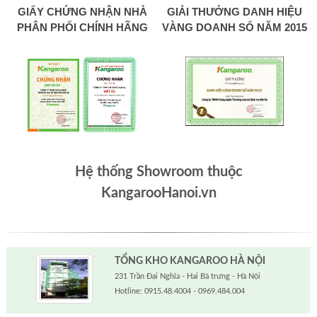
GIẤY CHỨNG NHẬN NHÀ
GIẢI THƯỞNG DANH HIỆU
PHÂN PHỐI CHÍNH HÃNG
VÀNG DOANH SỐ NĂM 2015
Hệ thống Showroom thuộc
KangarooHanoi.vn
TỔNG KHO KANGAROO HÀ NỘI
231 Trần Đại Nghĩa - Hai Bà trưng - Hà Nội
Hotline: 0915.48.4004 - 0969.484.004