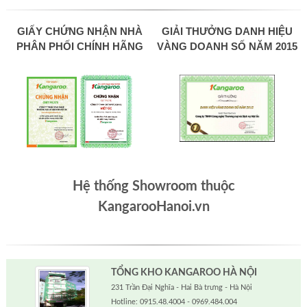
GIẤY CHỨNG NHẬN NHÀ
GIẢI THƯỞNG DANH HIỆU
PHÂN PHỐI CHÍNH HÃNG
VÀNG DOANH SỐ NĂM 2015
Hệ thống Showroom thuộc
KangarooHanoi.vn
TỔNG KHO KANGAROO HÀ NỘI
231 Trần Đại Nghĩa - Hai Bà trưng - Hà Nội
Hotline: 0915.48.4004 - 0969.484.004