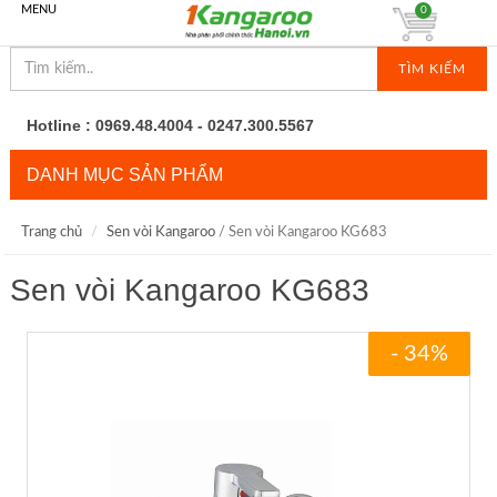
MENU
0
TÌM KIẾM
Hotline : 0969.48.4004 - 0247.300.5567
DANH MỤC SẢN PHẨM
Trang chủ
Sen vòi Kangaroo
/ Sen vòi Kangaroo KG683
Sen vòi Kangaroo KG683
- 34%