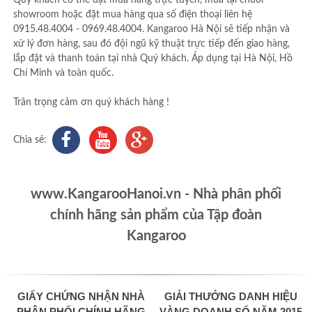
Quý khách có thể đặt mua hàng trực tuyến, mua tại chuỗi
showroom hoặc đặt mua hàng qua số điện thoại liên hệ
0915.48.4004 - 0969.48.4004. Kangaroo Hà Nội sẽ tiếp nhận và
xử lý đơn hàng, sau đó đội ngũ kỹ thuật trực tiếp đến giao hàng,
lắp đặt và thanh toán tại nhà Quý khách. Áp dụng tại Hà Nội, Hồ
Chí Minh và toàn quốc.
Trân trọng cảm ơn quý khách hàng !
Chia sẻ:
www.KangarooHanoi.vn - Nhà phân phối
chính hãng sản phẩm của Tập đoàn
Kangaroo
GIẤY CHỨNG NHẬN NHÀ
GIẢI THƯỞNG DANH HIỆU
PHÂN PHỐI CHÍNH HÃNG
VÀNG DOANH SỐ NĂM 2015