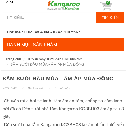
MENU
0
TÌM KIẾM
Hotline : 0969.48.4004 - 0247.300.5567
DANH MỤC SẢN PHẨM
Trang chủ
Tư vấn máy sưởi, đèn sưởi nhà tắm
SẮM SƯỞI ĐẦU MÙA - ẤM ÁP MÙA ĐÔNG
SẮM SƯỞI ĐẦU MÙA - ẤM ÁP MÙA ĐÔNG
07/11/2023
Đỗ Anh Tuấn
0 Bình luận
Chuyển mùa hơi se lạnh, tắm ấm an tâm, chẳng sợ cảm lạnh
bởi đã có Đèn sưởi nhà tắm Kangaroo KG3BH03 ấm áp sau 3
giây.
Đèn sưởi nhà tắm Kangaroo KG3BH03 là sản phẩm thiết yếu