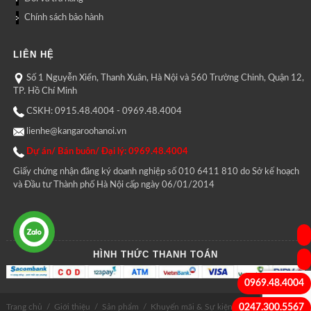
Chính sách bảo hành
LIÊN HỆ
Số 1 Nguyễn Xiển, Thanh Xuân, Hà Nội và 560 Trường Chinh, Quận 12,
TP. Hồ Chí Minh
CSKH: 0915.48.4004 - 0969.48.4004
lienhe@kangaroohanoi.vn
Dự án/ Bán buôn/ Đại lý: 0969.48.4004
Giấy chứng nhận đăng ký doanh nghiệp số 010 6411 810 do Sở kế hoạch
và Đầu tư Thành phố Hà Nội cấp ngày 06/01/2014
HÌNH THỨC THANH TOÁN
0969.48.4004
0247.300.5567
Trang chủ
/
Giới thiệu
/
Sản phẩm
/
Khuyến mãi & Sự kiện
/
Tin tức