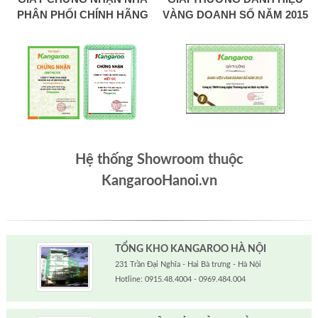
PHÂN PHỐI CHÍNH HÃNG
VÀNG DOANH SỐ NĂM 2015
Hệ thống Showroom thuộc
KangarooHanoi.vn
TỔNG KHO KANGAROO HÀ NỘI
231 Trần Đại Nghĩa - Hai Bà trưng - Hà Nội
Hotline: 0915.48.4004 - 0969.484.004