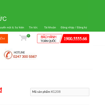
uyến mãi & Sự kiện
Tin tức
Tài khoản
Đăng nhập / Đăng ký
0
IẾM
₫
Mã sản phẩm
KG208