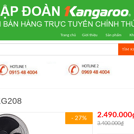
Trang chủ
Giới thiệu
Sản phẩm
Kh
TÌM K
KG208
2.490.000
- 27%
3.400.000₫