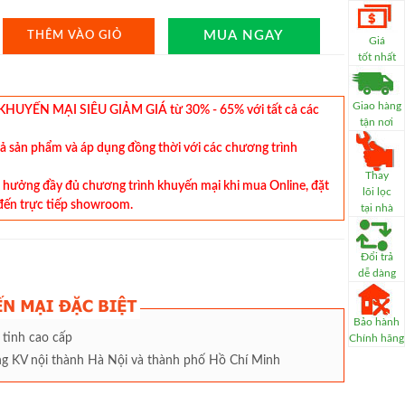
MUA NGAY
THÊM VÀO GIỎ
Giá
tốt nhất
Giao hàng
YẾN MẠI SIÊU GIẢM GIÁ từ 30% - 65% với tất cả các
tận nơi
cả sản phẩm và áp dụng đồng thời với các chương trình
Thay
hưởng đầy đủ chương trình khuyến mại khi mua Online, đặt
lõi lọc
đến trực tiếp showroom.
tại nhà
Đổi trả
dễ dàng
Bảo hành
 tinh cao cấp
Chính hãng
àng KV nội thành Hà Nội và thành phố Hồ Chí Minh