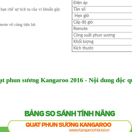
Điện áp
ạn chế sự tích tụ của vi khuẩn gây
Tần số
Hẹn giờ
Cấp độ gió
mote vô cùng tiện lợi.
Remote
Công suất phun sương
Khối lượng
Kích thước
uạt phun sương Kangaroo 2016 - Nội dung độc 