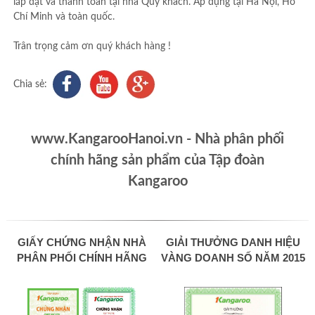
lắp đặt và thanh toán tại nhà Quý khách. Áp dụng tại Hà Nội, Hồ
Chí Minh và toàn quốc.
Trân trọng cảm ơn quý khách hàng !
Chia sẻ:
www.KangarooHanoi.vn - Nhà phân phối
chính hãng sản phẩm của Tập đoàn
Kangaroo
GIẤY CHỨNG NHẬN NHÀ
GIẢI THƯỞNG DANH HIỆU
PHÂN PHỐI CHÍNH HÃNG
VÀNG DOANH SỐ NĂM 2015