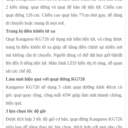
2 kiểu dáng: quạt đứng và quạt để bàn rất tiện lợi. Chiều cao
quạt đứng 126 cm. Chiều cao quạt bàn 77cm nhỏ gọn, dễ dàng
di chuyển hoặc mang đi mọi nơi.
Trang bị điều khiển từ xa
Quạt Kangaroo KG726 sử dụng nút bấm tiện lợi, và cũng được
trang bị điều khiển từ xa giúp dễ dàng điều chỉnh tại nhiều nơi
mà không cần di chuyển. Người dùng có thể đặt hẹn giờ bật/tắt
lên đến 8 tiếng tiện lợi. Màn hình LED hiển thị rõ ràng, dễ quan
sát các chế độ.
Làm mát hiệu quả với quạt đứng KG726
Kangaroo KG726 sử dụng 5 cánh quạt đường kính 40cm có
góc quạt quay rộng, công suất 45W giúp làm mát nhanh chóng,
hiệu quả.
3 lựa chọn tốc độ gió
Được tích hợp 3 tốc độ gió cơ bản, quạt đứng Kangaroo KG726
giúp bạn dễ dàng thao tác lựa chọn, thích hợp với mọi nhu cầu