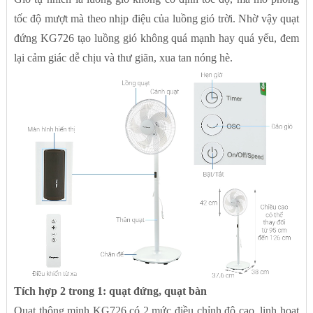
tốc độ mượt mà theo nhịp điệu của luồng gió trời. Nhờ vậy quạt
đứng KG726 tạo luồng gió không quá mạnh hay quá yếu, đem
lại cảm giác dễ chịu và thư giãn, xua tan nóng hè.
Tích hợp 2 trong 1: quạt đứng, quạt bàn
Quạt thông minh KG726 có 2 mức điều chỉnh độ cao, linh hoạt