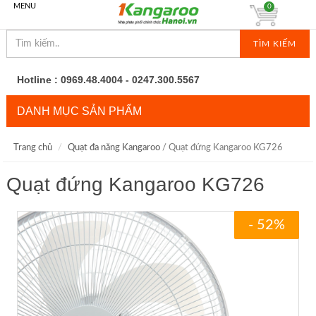
MENU
0
TÌM KIẾM
Hotline : 0969.48.4004 - 0247.300.5567
DANH MỤC SẢN PHẨM
Trang chủ
Quạt đa năng Kangaroo
/ Quạt đứng Kangaroo KG726
Quạt đứng Kangaroo KG726
- 52%