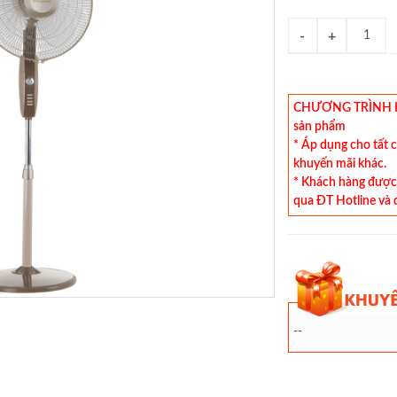
CHƯƠNG TRÌNH KHU
sản phẩm
* Áp dụng cho tất 
khuyến mãi khác.
* Khách hàng được 
qua ĐT Hotline và 
--