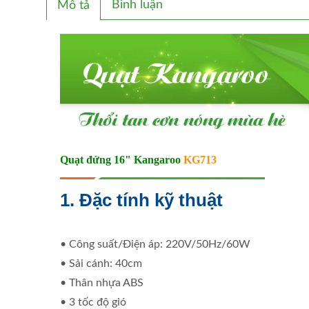
Bình luận
Mô tả
Quạt đứng 16" Kangaroo
KG713
1. Đặc tính kỹ thuật
• Công suất/Điện áp: 220V/50Hz/60W
• Sải cánh: 40cm
• Thân nhựa ABS
• 3 tốc độ gió