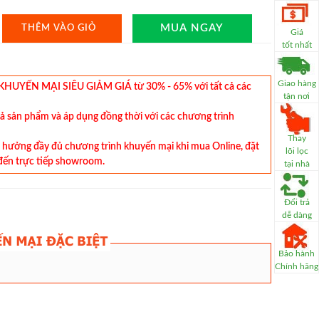
MUA NGAY
THÊM VÀO GIỎ
Giá
tốt nhất
Giao hàng
YẾN MẠI SIÊU GIẢM GIÁ từ 30% - 65% với tất cả các
tận nơi
cả sản phẩm và áp dụng đồng thời với các chương trình
Thay
hưởng đầy đủ chương trình khuyến mại khi mua Online, đặt
lõi lọc
đến trực tiếp showroom.
tại nhà
Đổi trả
dễ dàng
Bảo hành
Chính hãng