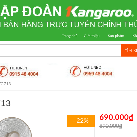
Trang chủ
Giới thiệu
Sản phẩm
Kh
TÌM K
 KG713
713
690.000₫
- 22%
890.000₫