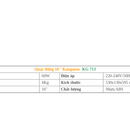
Quạt đứng 16'' Kangaroo
KG 713
: 60W
Điện áp
: 220-240V/50
: 6Kg
Kích thước
: 530x130x59
t
: 16''
Chất lượng
: Nhựa ABS