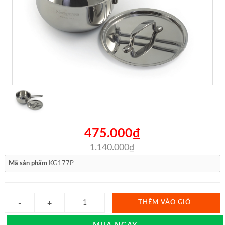
475.000₫
1.140.000₫
Mã sản phẩm
KG177P
THÊM VÀO GIỎ