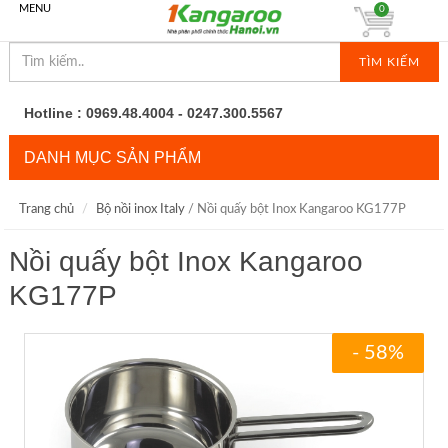
MENU
0
TÌM KIẾM
Hotline : 0969.48.4004 - 0247.300.5567
DANH MỤC SẢN PHẨM
Trang chủ
Bộ nồi inox Italy
/ Nồi quấy bột Inox Kangaroo KG177P
Nồi quấy bột Inox Kangaroo
KG177P
- 58%