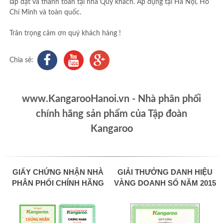
lắp đặt và thanh toán tại nhà Quý khách. Áp dụng tại Hà Nội, Hồ
Chí Minh và toàn quốc.
Trân trọng cảm ơn quý khách hàng !
Chia sẻ:
www.KangarooHanoi.vn - Nhà phân phối
chính hãng sản phẩm của Tập đoàn
Kangaroo
GIẤY CHỨNG NHẬN NHÀ
GIẢI THƯỞNG DANH HIỆU
PHÂN PHỐI CHÍNH HÃNG
VÀNG DOANH SỐ NĂM 2015