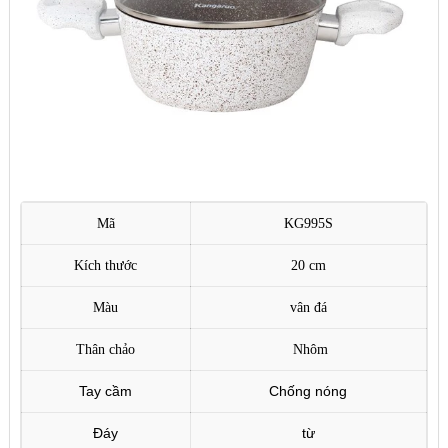
Mã
KG995S
Kích thước
20 cm
Màu
vân đá
Thân chảo
Nhôm
Tay cầm
Chống nóng
Đáy
từ