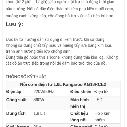
chọn (từ 2 giờ – 12 giờ) giúp người nội trợ chủ động thời gian
nấu nướng. Nồi có dây điện tháo rời kèm phụ kiện muôi cơm,
muỗng canh, xửng hấp, cốc đong hỗ trợ việc nấu tiện lợi hơn.
Lưu ý:
Đọc kỹ tờ hướng dẫn sử dụng đi kèm trước khi sử dụng
Không sử dụng chất tẩy màu và miếng tẩy rửa bằng kim loại,
tránh ảnh hưởng đến lớp chống dính.
Dùng thìa gỗ hoặc thìa silicone, không dùng thìa kim loại. Không
cắt đồ ăn trực tiếp trong nồi để đảm bảo tuổi thọ của nồi.
THÔNG SỐ KỸ THUẬT
Nồi cơm điện tử 1.8L Kangaroo KG18RCE2
Điện áp
220V/50Hz
Điều khiển
Điện tử
Công suất
860W
Màn hình
LED
hiển thị
Dung tích
1.8 Lít
Chất liệu
Hợp kim
lòng nồi
nhôm