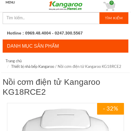
MENU
0
TÌM KIẾM
Hotline : 0969.48.4004 - 0247.300.5567
DANH MỤC SẢN PHẨM
Trang chủ
Thiết bị nhà bếp Kangaroo
/ Nồi cơm điện tử Kangaroo KG18RCE2
Nồi cơm điện tử Kangaroo
KG18RCE2
- 32%