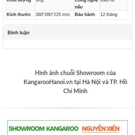
Khối lượng
3Kg
Công nghệ
Điện tử
nấu
Kích thước
380*280*225 mm
Bảo hành
12 tháng
Bình luận
Hình ảnh chuỗi Showroom của
KangarooHanoi.vn tại Hà Nội và TP. Hồ
Chí Minh