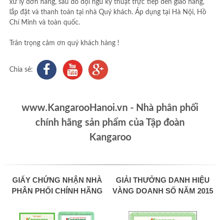
xử lý đơn hàng, sau đó đội ngũ kỹ thuật trực tiếp đến giao hàng,
lắp đặt và thanh toán tại nhà Quý khách. Áp dụng tại Hà Nội, Hồ
Chí Minh và toàn quốc.
Trân trọng cảm ơn quý khách hàng !
Chia sẻ:
www.KangarooHanoi.vn - Nhà phân phối
chính hãng sản phẩm của Tập đoàn
Kangaroo
GIẤY CHỨNG NHẬN NHÀ
GIẢI THƯỞNG DANH HIỆU
PHÂN PHỐI CHÍNH HÃNG
VÀNG DOANH SỐ NĂM 2015