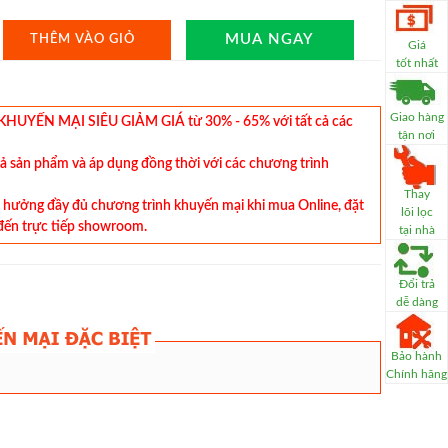
MUA NGAY
THÊM VÀO GIỎ
Giá
tốt nhất
Giao hàng
YẾN MẠI SIÊU GIẢM GIÁ từ 30% - 65% với tất cả các
tận nơi
cả sản phẩm và áp dụng đồng thời với các chương trình
Thay
hưởng đầy đủ chương trình khuyến mại khi mua Online, đặt
lõi lọc
đến trực tiếp showroom.
tại nhà
Đổi trả
dễ dàng
Bảo hành
Chính hãng