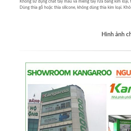
Không sử dụng chất tẩy màu và miếng tẩy rửa bằng kim loại,
Dùng thìa gỗ hoặc thìa silicone, không dùng thìa kim loại. Kh
Hình ảnh c