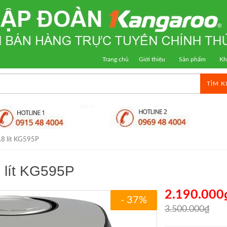
Trang chủ
Giới thiệu
Sản phẩm
Kh
TÌM K
.8 lít KG595P
 lít KG595P
2.190.000
- 37%
3.500.000₫