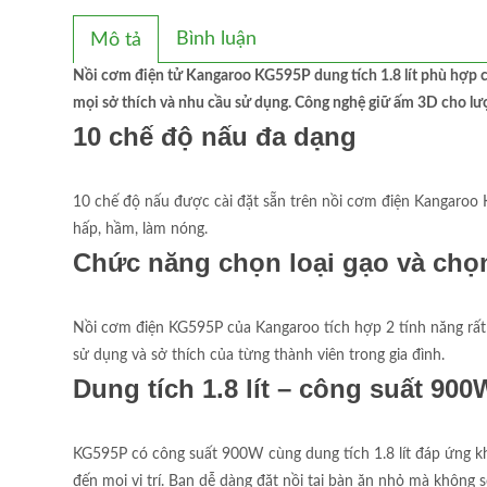
Bình luận
Mô tả
Nồi cơm điện tử Kangaroo KG595P dung tích 1.8 lít phù hợp ch
mọi sở thích và nhu cầu sử dụng. Công nghệ giữ ấm 3D cho l
10 chế độ nấu đa dạng
10 chế độ nấu được cài đặt sẵn trên nồi cơm điện Kangaroo 
hấp, hầm, làm nóng.
Chức năng chọn loại gạo và chọn
Nồi cơm điện KG595P của Kangaroo tích hợp 2 tính năng rất đ
sử dụng và sở thích của từng thành viên trong gia đình.
Dung tích 1.8 lít – công suất 9
KG595P có công suất 900W cùng dung tích 1.8 lít đáp ứng kh
đến mọi vị trí. Bạn dễ dàng đặt nồi tại bàn ăn nhỏ mà không s