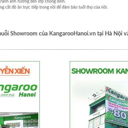
 tránh ảnh hưởng đến lớp chống dính.
ông cắt đồ ăn trực tiếp trong nồi để đảm bảo tuổi thọ của nồi.
huỗi Showroom của KangarooHanoi.vn tại Hà Nội v