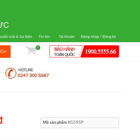
uyến mãi & Sự kiện
Tin tức
Tài khoản
Đăng nhập / Đăng ký
0
IẾM
₫
Mã sản phẩm
KG595P