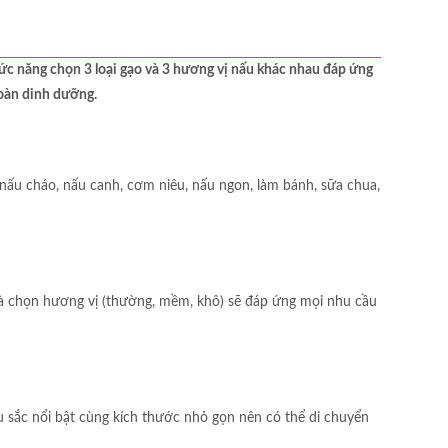
hức năng chọn 3 loại gạo và 3 hương vị nấu khác nhau đáp ứng
oàn dinh dưỡng.
nấu cháo, nấu canh, cơm niêu, nấu ngon, làm bánh, sữa chua,
) và chọn hương vị (thường, mềm, khô) sẽ đáp ứng mọi nhu cầu
 sắc nổi bật cùng kích thước nhỏ gọn nên có thể di chuyển