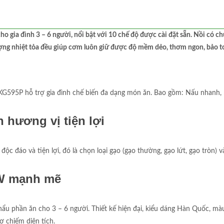
o gia đình 3 – 6 người, nổi bật với 10 chế độ được cài đặt sẵn. Nồi có c
ượng nhiệt tỏa đều giúp cơm luôn giữ được độ mềm dẻo, thơm ngon, bảo t
KG595P hỗ trợ gia đình chế biến đa dạng món ăn. Bao gồm: Nấu nhanh, 
 hương vị tiện lợi
ộc đáo và tiện lợi, đó là chọn loại gạo (gạo thường, gạo lứt, gạo tròn
00W mạnh mẽ
ẩu phần ăn cho 3 – 6 người. Thiết kế hiện đại, kiểu dáng Hàn Quốc, màu
ợ chiếm diện tích.