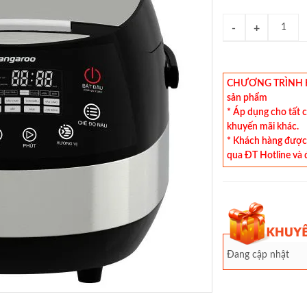
CHƯƠNG TRÌNH KHU
sản phẩm
* Áp dụng cho tất 
khuyến mãi khác.
* Khách hàng được 
qua ĐT Hotline và 
Đang cập nhật