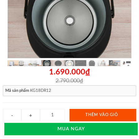
1.690.000₫
2.790.000₫
Mã sản phẩm
KG18DR12
THÊM VÀO GIỎ
MUA NGAY