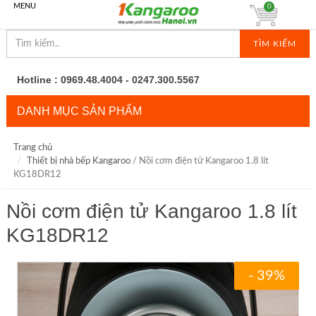
MENU
0
TÌM KIẾM
Hotline : 0969.48.4004 - 0247.300.5567
DANH MỤC SẢN PHẨM
Trang chủ
Thiết bị nhà bếp Kangaroo
/ Nồi cơm điện tử Kangaroo 1.8 lít
KG18DR12
Nồi cơm điện tử Kangaroo 1.8 lít
KG18DR12
- 39%