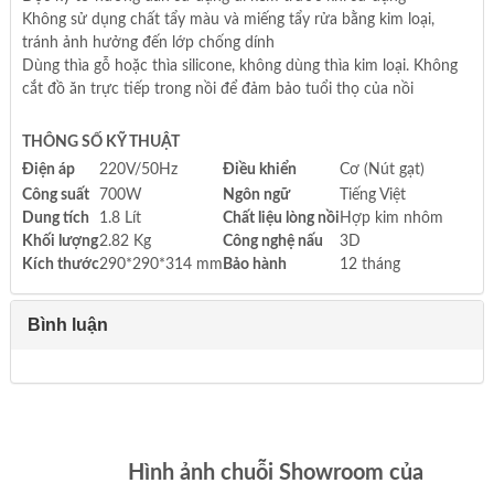
Không sử dụng chất tẩy màu và miếng tẩy rửa bằng kim loại,
tránh ảnh hưởng đến lớp chống dính
Dùng thìa gỗ hoặc thìa silicone, không dùng thìa kim loại. Không
cắt đồ ăn trực tiếp trong nồi để đảm bảo tuổi thọ của nồi
THÔNG SỐ KỸ THUẬT
Điện áp
220V/50Hz
Điều khiển
Cơ (Nút gạt)
Công suất
700W
Ngôn ngữ
Tiếng Việt
Dung tích
1.8 Lít
Chất liệu lòng nồi
Hợp kim nhôm
Khối lượng
2.82 Kg
Công nghệ nấu
3D
Kích thước
290*290*314 mm
Bảo hành
12 tháng
Bình luận
Hình ảnh chuỗi Showroom của