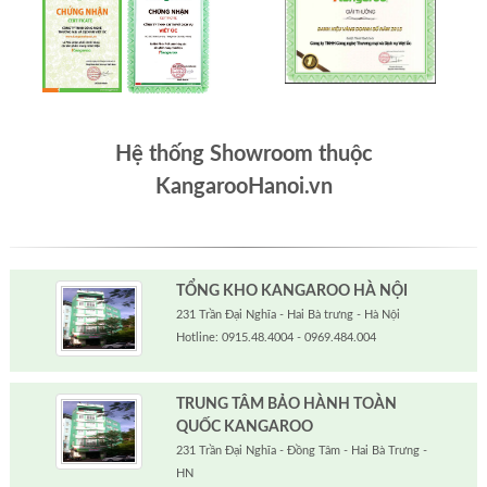
Hệ thống Showroom thuộc
KangarooHanoi.vn
TỔNG KHO KANGAROO HÀ NỘI
231 Trần Đại Nghĩa - Hai Bà trưng - Hà Nội
Hotline: 0915.48.4004 - 0969.484.004
TRUNG TÂM BẢO HÀNH TOÀN
QUỐC KANGAROO
231 Trần Đại Nghĩa - Đồng Tâm - Hai Bà Trưng -
HN