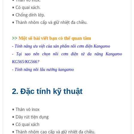
• Thân vỏ inox.
• Có quai xách.
• Chống dính lớp.
• Thành nhôm cấp và giữ nhiệt đa chiều.
>>
Một số bài viết bạn có thể quan tâm
-
Tính năng ưu việt của sản phẩm nồi cơm điện Kangaroo
-
Tại sao nên chọn nồi cơm điện tử đa năng Kangaroo
KG565/KG566?
-
Tính năng nồi lẩu nướng kangaroo
2. Đặc tính kỹ thuật
• Thân vỏ inox
• Dây rút tiện dụng
• Có quai xách
• Thành nhôm cao cấp và giữ nhiệt đa chiều.