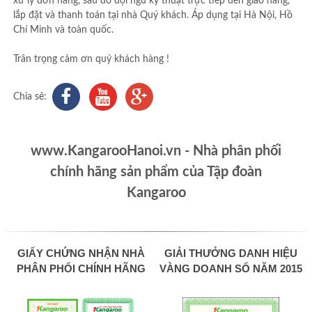
xử lý đơn hàng, sau đó đội ngũ kỹ thuật trực tiếp đến giao hàng,
lắp đặt và thanh toán tại nhà Quý khách. Áp dụng tại Hà Nội, Hồ
Chí Minh và toàn quốc.
Trân trọng cảm ơn quý khách hàng !
Chia sẻ:
www.KangarooHanoi.vn - Nhà phân phối
chính hãng sản phẩm của Tập đoàn
Kangaroo
GIẤY CHỨNG NHẬN NHÀ
GIẢI THƯỞNG DANH HIỆU
PHÂN PHỐI CHÍNH HÃNG
VÀNG DOANH SỐ NĂM 2015