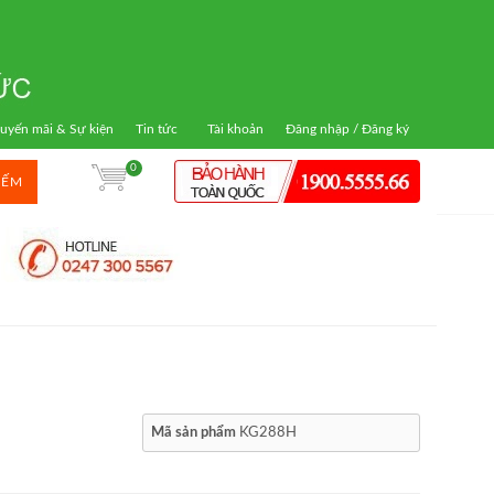
uyến mãi & Sự kiện
Tin tức
Tài khoản
Đăng nhập / Đăng ký
0
IẾM
Mã sản phẩm
KG288H