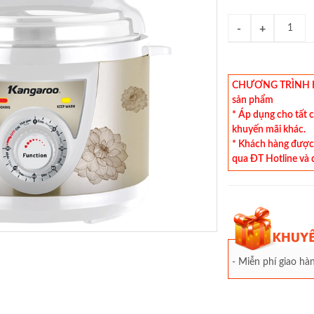
CHƯƠNG TRÌNH KHU
sản phẩm
* Áp dụng cho tất 
khuyến mãi khác.
* Khách hàng được 
qua ĐT Hotline và 
- Miễn phí giao h