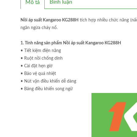
Bình luận
Mô tả
Nồi áp suất Kangaroo KG288H
tích hợp nhiều chức năng (nấu
ngăn ngừa cháy nổ.
1. Tính năng sản phẩm Nồi áp suất Kangaroo KG288H
• Tiết kiệm điện năng
• ​Ruột nồi chống dính
• ​Cài đặt hẹn giờ
• ​Bảo vệ quá nhiệt
• ​Nút vặn điều khiển dễ dàng
• ​​Bảng điều khiển song ngữ