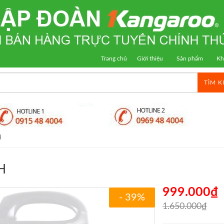
Trang chủ
Giới thiệu
Sản phẩm
Kh
TÌM K
H
H
999.000₫
- 39%
1.650.000₫