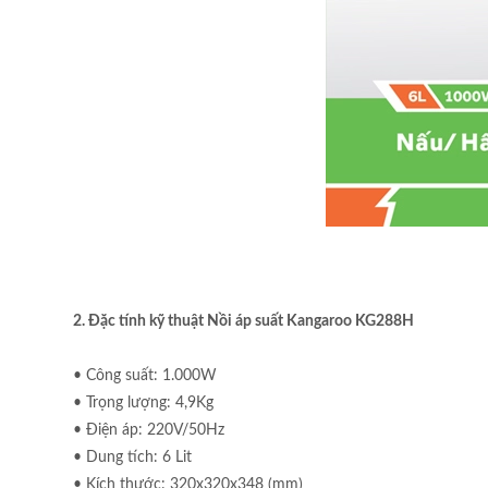
2. Đặc tính kỹ thuật Nồi áp suất Kangaroo KG288H
• Công suất: 1.000W
• Trọng lượng: 4,9Kg
• Điện áp: 220V/50Hz
• Dung tích: 6 Lit
• Kích thước: 320x320x348 (mm)