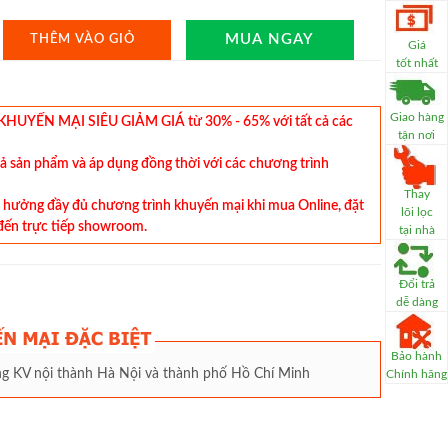
MUA NGAY
THÊM VÀO GIỎ
Giá
tốt nhất
Giao hàng
YẾN MẠI SIÊU GIẢM GIÁ từ 30% - 65% với tất cả các
tận nơi
cả sản phẩm và áp dụng đồng thời với các chương trình
Thay
hưởng đầy đủ chương trình khuyến mại khi mua Online, đặt
lõi lọc
đến trực tiếp showroom.
tại nhà
Đổi trả
dễ dàng
Bảo hành
àng KV nội thành Hà Nội và thành phố Hồ Chí Minh
Chính hãng