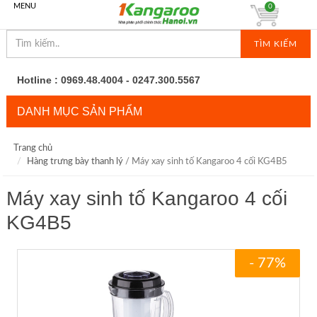
MENU
0
TÌM KIẾM
Hotline : 0969.48.4004 - 0247.300.5567
DANH MỤC SẢN PHẨM
Trang chủ
Hàng trưng bày thanh lý
/ Máy xay sinh tố Kangaroo 4 cối KG4B5
Máy xay sinh tố Kangaroo 4 cối
KG4B5
- 77%