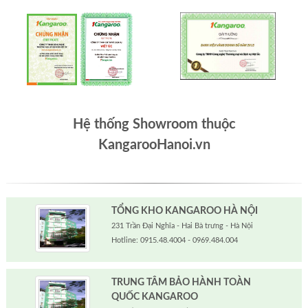
Hệ thống Showroom thuộc
KangarooHanoi.vn
TỔNG KHO KANGAROO HÀ NỘI
231 Trần Đại Nghĩa - Hai Bà trưng - Hà Nội
Hotline: 0915.48.4004 - 0969.484.004
TRUNG TÂM BẢO HÀNH TOÀN
QUỐC KANGAROO