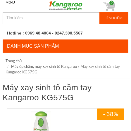
MENU
0
TÌM KIẾM
Hotline : 0969.48.4004 - 0247.300.5567
DANH MỤC SẢN PHẨM
Trang chủ
Máy ép chậm, máy xay sinh tố Kangaroo
/ Máy xay sinh tố cầm tay
Kangaroo KG575G
Máy xay sinh tố cầm tay
Kangaroo KG575G
- 38%