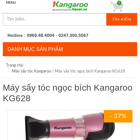
MENU
0
TÌM KIẾM
Hotline : 0969.48.4004 - 0247.300.5567
DANH MỤC SẢN PHẨM
Trang chủ
Máy sấy tóc Kangaroo
/ Máy sấy tóc ngọc bích Kangaroo KG628
Máy sấy tóc ngọc bích Kangaroo
KG628
- 37%