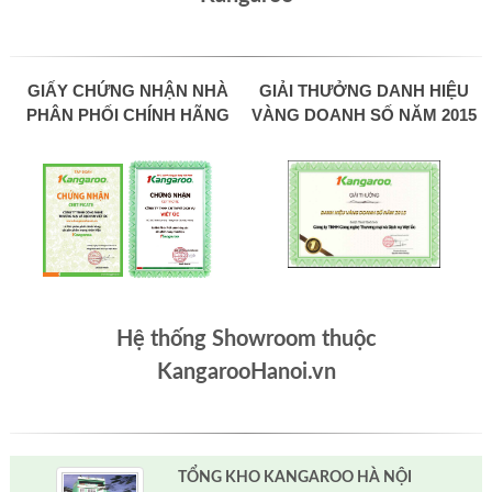
GIẤY CHỨNG NHẬN NHÀ
GIẢI THƯỞNG DANH HIỆU
PHÂN PHỐI CHÍNH HÃNG
VÀNG DOANH SỐ NĂM 2015
Hệ thống Showroom thuộc
KangarooHanoi.vn
TỔNG KHO KANGAROO HÀ NỘI