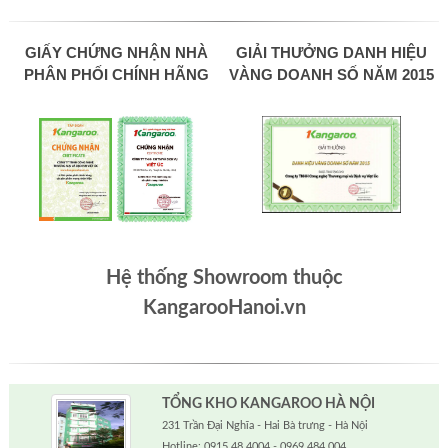
GIẤY CHỨNG NHẬN NHÀ
GIẢI THƯỞNG DANH HIỆU
PHÂN PHỐI CHÍNH HÃNG
VÀNG DOANH SỐ NĂM 2015
Hệ thống Showroom thuộc
KangarooHanoi.vn
TỔNG KHO KANGAROO HÀ NỘI
231 Trần Đại Nghĩa - Hai Bà trưng - Hà Nội
Hotline: 0915.48.4004 - 0969.484.004