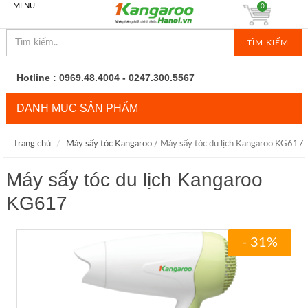
MENU
0
TÌM KIẾM
Hotline : 0969.48.4004 - 0247.300.5567
DANH MỤC SẢN PHẨM
Trang chủ
Máy sấy tóc Kangaroo
/ Máy sấy tóc du lịch Kangaroo KG617
Máy sấy tóc du lịch Kangaroo
KG617
- 31%