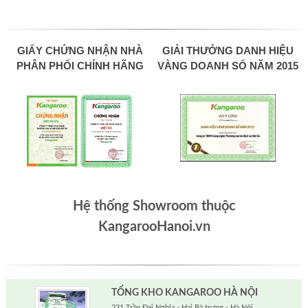
GIẤY CHỨNG NHẬN NHÀ
GIẢI THƯỞNG DANH HIỆU
PHÂN PHỐI CHÍNH HÃNG
VÀNG DOANH SỐ NĂM 2015
Hệ thống Showroom thuộc
KangarooHanoi.vn
TỔNG KHO KANGAROO HÀ NỘI
231 Trần Đại Nghĩa - Hai Bà trưng - Hà Nội