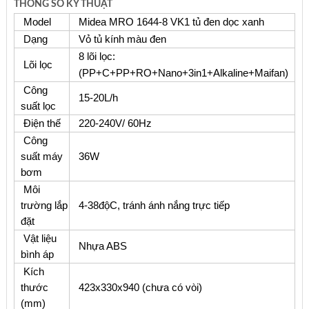
THÔNG SỐ KỸ THUẬT
Model
Midea MRO 1644-8 VK1 tủ đen dọc xanh
Dạng
Vỏ tủ kính màu đen
8 lõi lọc:
Lõi lọc
(PP+C+PP+RO+Nano+3in1+Alkaline+Maifan)
Công
15-20L/h
suất lọc
Điện thế
220-240V/ 60Hz
Công
suất máy
36W
bơm
Môi
trường lắp
4-38độC, tránh ánh nắng trực tiếp
đặt
Vật liệu
Nhựa ABS
bình áp
Kích
thước
423x330x940 (chưa có vòi)
(mm)