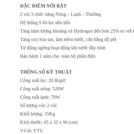
ĐẶC ĐIỂM NỔI BẬT
2 vòi 3 chức năng Nóng – Lạnh – Thường
Hệ thống 9 lõi lọc tiên tiến
Tăng hàm lượng khoáng và Hydrogen đến hơn 25% so với t
Tăng oxy hòa tan, làm mềm nước, cân bằng độ pH
Tự động ngừng hoạt động khi nước đầy bình
Bảo hành 1 năm cho toàn bộ phần điện
THÔNG SỐ KỸ THUẬT
Công suất lọc: 20 lít/giờ
Công suất nóng: 528W
Công suất lạnh: 70W
Số lượng vòi: 2 vòi
Khối lượng: 35Kg
Kích thước: 45 x 32 x 90 (cm)
Vỏ tủ: VTU