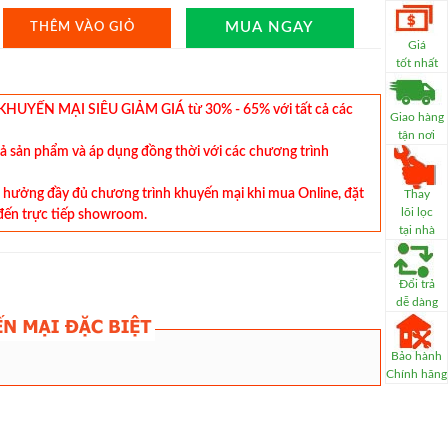
MUA NGAY
THÊM VÀO GIỎ
Giá
tốt nhất
YẾN MẠI SIÊU GIẢM GIÁ từ 30% - 65% với tất cả các
Giao hàng
tận nơi
cả sản phẩm và áp dụng đồng thời với các chương trình
hưởng đầy đủ chương trình khuyến mại khi mua Online, đặt
Thay
lõi lọc
đến trực tiếp showroom.
tại nhà
Đổi trả
dễ dàng
Bảo hành
Chính hãng