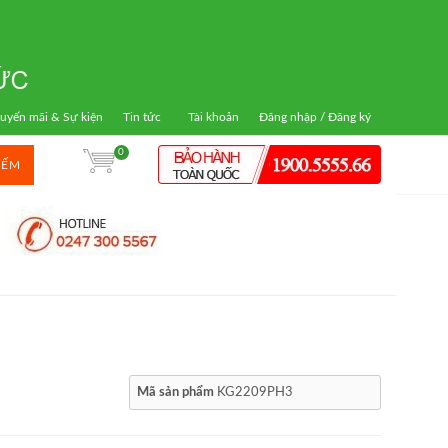
uyến mãi & Sự kiện
Tin tức
Tài khoản
Đăng nhập / Đăng ký
0
IẾM
Mã sản phẩm
KG2209PH3