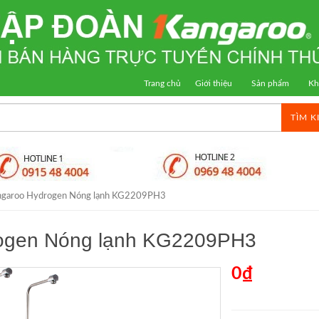
Trang chủ
Giới thiệu
Sản phẩm
Kh
TÌM K
angaroo Hydrogen Nóng lạnh KG2209PH3
rogen Nóng lạnh KG2209PH3
0₫