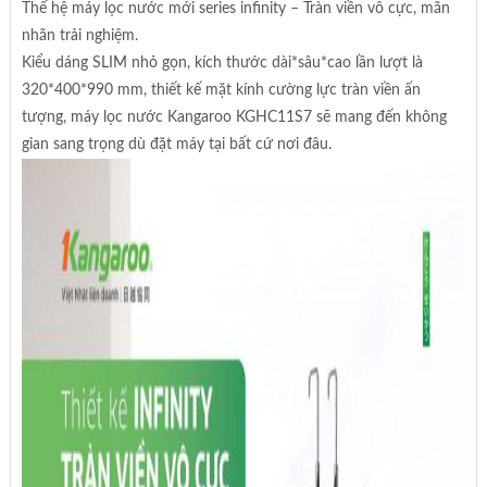
Thế hệ máy lọc nước mới series infinity – Tràn viền vô cực, mãn
nhãn trải nghiệm.
Kiểu dáng SLIM nhỏ gọn, kích thước dài*sâu*cao lần lượt là
320*400*990 mm, thiết kế mặt kính cường lực tràn viền ấn
tượng, máy lọc nước Kangaroo KGHC11S7 sẽ mang đến không
gian sang trọng dù đặt máy tại bất cứ nơi đâu.