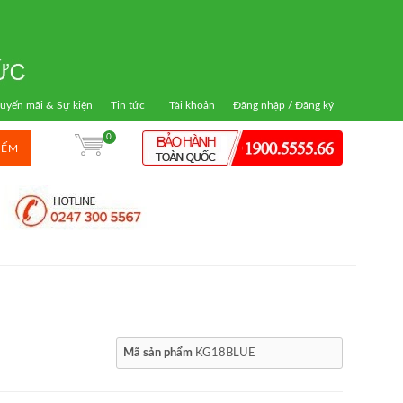
uyến mãi & Sự kiện
Tin tức
Tài khoản
Đăng nhập / Đăng ký
0
IẾM
Mã sản phẩm
KG18BLUE