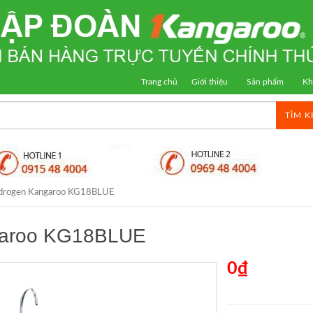
Trang chủ
Giới thiệu
Sản phẩm
Kh
TÌM K
ydrogen Kangaroo KG18BLUE
garoo KG18BLUE
0₫