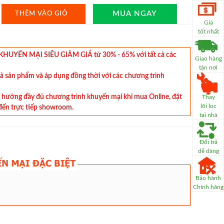
MUA NGAY
THÊM VÀO GIỎ
Giá
tốt nhất
YẾN MẠI SIÊU GIẢM GIÁ từ 30% - 65% với tất cả các
Giao hàng
tận nơi
cả sản phẩm và áp dụng đồng thời với các chương trình
hưởng đầy đủ chương trình khuyến mại khi mua Online, đặt
Thay
lõi lọc
đến trực tiếp showroom.
tại nhà
Đổi trả
dễ dàng
Bảo hành
Chính hãng