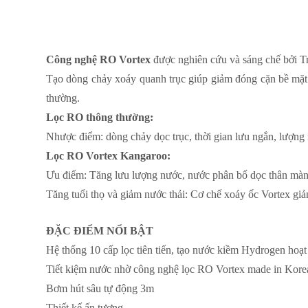
Công nghệ RO Vortex
được nghiên cứu và sáng chế bởi 
Tạo dòng chảy xoáy quanh trục giúp giảm đóng cặn bề mặt m
thường.
Lọc RO thông thường:
Nhược điểm: dòng chảy dọc trục, thời gian lưu ngắn, lượng n
Lọc RO Vortex Kangaroo:
Ưu điểm: Tăng lưu lượng nước, nước phân bổ dọc thân màng,
Tăng tuổi thọ và giảm nước thải: Cơ chế xoáy ốc Vortex giảm
ĐẶC ĐIỂM NỔI BẬT
Hệ thống 10 cấp lọc tiên tiến, tạo nước kiềm Hydrogen hoạt
Tiết kiệm nước nhờ công nghệ lọc RO Vortex made in Kore
Bơm hút sâu tự động 3m
Thiết kế ấn tượng.